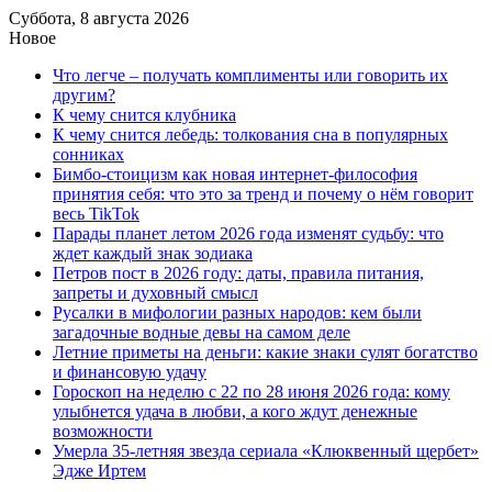
Суббота, 8 августа 2026
Новое
Что легче – получать комплименты или говорить их
другим?
К чему снится клубника
К чему снится лебедь: толкования сна в популярных
сонниках
Бимбо-стоицизм как новая интернет-философия
принятия себя: что это за тренд и почему о нём говорит
весь TikTok
Парады планет летом 2026 года изменят судьбу: что
ждет каждый знак зодиака
Петров пост в 2026 году: даты, правила питания,
запреты и духовный смысл
Русалки в мифологии разных народов: кем были
загадочные водные девы на самом деле
Летние приметы на деньги: какие знаки сулят богатство
и финансовую удачу
Гороскоп на неделю с 22 по 28 июня 2026 года: кому
улыбнется удача в любви, а кого ждут денежные
возможности
Умерла 35-летняя звезда сериала «Клюквенный щербет»
Эдже Иртем