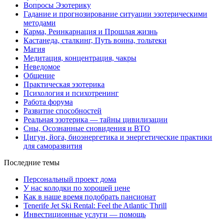
Вопросы Эзотерику
Гадание и прогнозирование ситуации эзотерическими
методами
Карма, Реинкарнация и Прошлая жизнь
Кастанеда, сталкинг, Путь воина, тольтеки
Магия
Медитация, концентрация, чакры
Неведомое
Общение
Практическая эзотерика
Психология и психотренинг
Работа форума
Развитие способностей
Реальная эзотерика — тайны цивилизации
Сны, Осознанные сновидения и ВТО
Цигун, йога, биоэнергетика и энергетические практики
для саморазвития
Последние темы
Персональный проект дома
У нас колодки по хорошей цене
Как в наше время подобрать пансионат
Tenerife Jet Ski Rental: Feel the Atlantic Thrill
Инвестиционные услуги — помощь