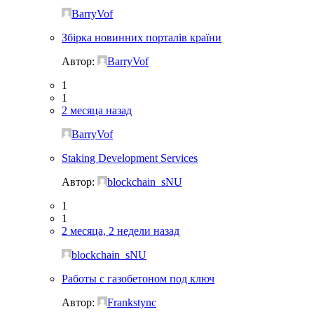
BarryVof
Збірка новинних порталів країни
Автор:
BarryVof
1
1
2 месяца назад
BarryVof
Staking Development Services
Автор:
blockchain_sNU
1
1
2 месяца, 2 недели назад
blockchain_sNU
Работы с газобетоном под ключ
Автор:
Frankstync