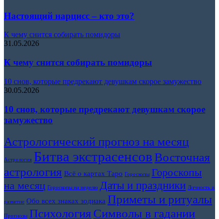
Настоящий нарцисс – кто это?
К чему снится собирать помидоры
31.05.2026
К чему снится собирать помидоры
10 снов, которые предрекают девушкам скорое замужество
30.05.2026
10 снов, которые предрекают девушкам скорое
замужество
Астрологический прогноз на месяц
Битва экстрасенсов
Восточная
Астрология
астрология
Гороскопы
Всё о картах Таро
Гороскопы
Даты и праздники
на месяц
Гороскопы на неделю
Личность и
Приметы и ритуалы
Обо всех знаках зодиака
развитие
Символы в гадании
Психология
Прогнозы