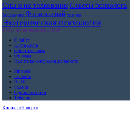
Сны и их толкование
Советы психолога
Финансовый
Таро и гадания
Эзотерика
Эзотерическая психология
© Все права защищены 2026
О сайте
Карта сайта
Обратная связь
Форумы
Политика конфиденциальности
Pinterest
LinkedIn
Reddit
vk.com
Одноклассники
Telegram
Кнопка «Наверх»