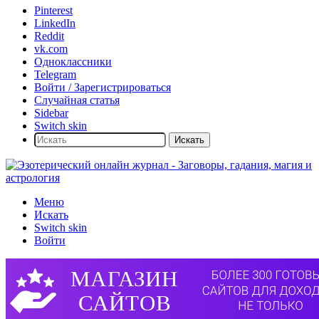
Pinterest
LinkedIn
Reddit
vk.com
Одноклассники
Telegram
Войти / Зарегистрироваться
Случайная статья
Sidebar
Switch skin
Искать
Меню
Искать
Switch skin
Войти