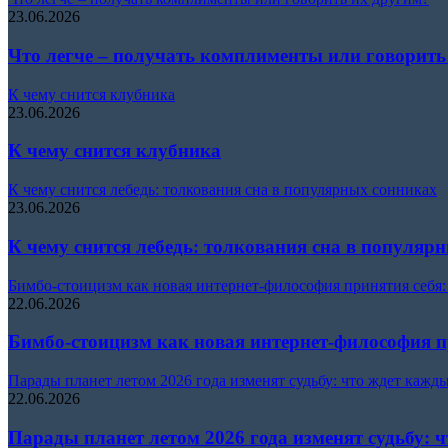
23.06.2026
Что легче – получать комплименты или говорить
К чему снится клубника
23.06.2026
К чему снится клубника
К чему снится лебедь: толкования сна в популярных сонниках
23.06.2026
К чему снится лебедь: толкования сна в популяр
Бимбо-стоицизм как новая интернет-философия принятия себя: ч
22.06.2026
Бимбо-стоицизм как новая интернет-философия при
Парады планет летом 2026 года изменят судьбу: что ждет кажды
22.06.2026
Парады планет летом 2026 года изменят судьбу: 