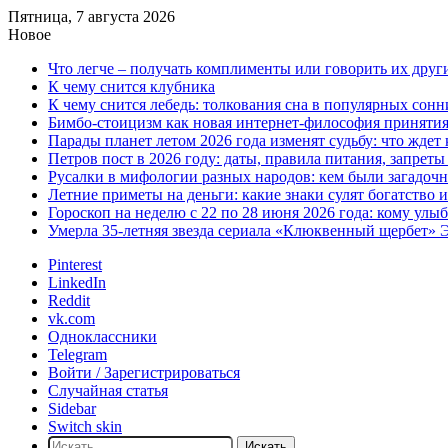
Пятница, 7 августа 2026
Новое
Что легче – получать комплименты или говорить их друг
К чему снится клубника
К чему снится лебедь: толкования сна в популярных сонн
Бимбо-стоицизм как новая интернет-философия принятия с
Парады планет летом 2026 года изменят судьбу: что ждет
Петров пост в 2026 году: даты, правила питания, запрет
Русалки в мифологии разных народов: кем были загадочн
Летние приметы на деньги: какие знаки сулят богатство 
Гороскоп на неделю с 22 по 28 июня 2026 года: кому улы
Умерла 35-летняя звезда сериала «Клюквенный щербет»
Pinterest
LinkedIn
Reddit
vk.com
Одноклассники
Telegram
Войти / Зарегистрироваться
Случайная статья
Sidebar
Switch skin
Искать