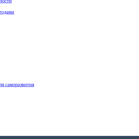
щности
тодами
ля саморазвития