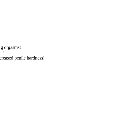
ng orgasms!
is!
ncreased penile hardness!