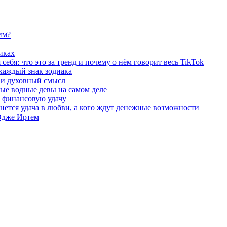
им?
иках
ебя: что это за тренд и почему о нём говорит весь TikTok
 каждый знак зодиака
ы и духовный смысл
ые водные девы на самом деле
и финансовую удачу
бнется удача в любви, а кого ждут денежные возможности
 Эдже Иртем