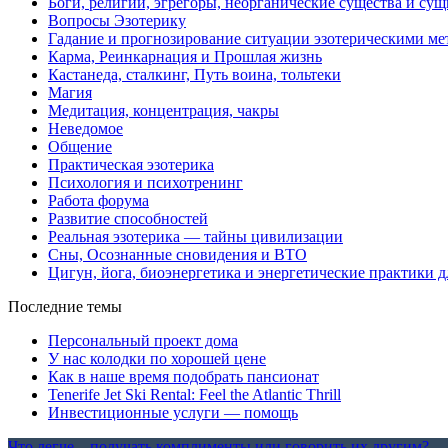
Боги, религии, эгрегоры, неорганические существа и су
Вопросы Эзотерику
Гадание и прогнозирование ситуации эзотерическими ме
Карма, Реинкарнация и Прошлая жизнь
Кастанеда, сталкинг, Путь воина, тольтеки
Магия
Медитация, концентрация, чакры
Неведомое
Общение
Практическая эзотерика
Психология и психотренинг
Работа форума
Развитие способностей
Реальная эзотерика — тайны цивилизации
Сны, Осознанные сновидения и ВТО
Цигун, йога, биоэнергетика и энергетические практики д
Последние темы
Персональный проект дома
У нас колодки по хорошей цене
Как в наше время подобрать пансионат
Tenerife Jet Ski Rental: Feel the Atlantic Thrill
Инвестиционные услуги — помощь
Что легче – получать комплименты или говорить их другим?