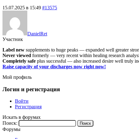
15.07.2025 в 15:49
#13575
DanielRet
Участник
Label new
supplements to huge peaks — expanded well greater stro
Never viewed
formerly — very recent within healing research analys
Completely safe
plus successful — also increased desire well truly i
Raise capacity of your discharges now right now!
Мой профиль
Логин и регистрация
Войти
Регистрация
Искать в форумах
Поиск:
Форумы