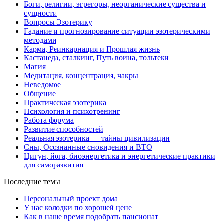
Боги, религии, эгрегоры, неорганические существа и
сущности
Вопросы Эзотерику
Гадание и прогнозирование ситуации эзотерическими
методами
Карма, Реинкарнация и Прошлая жизнь
Кастанеда, сталкинг, Путь воина, тольтеки
Магия
Медитация, концентрация, чакры
Неведомое
Общение
Практическая эзотерика
Психология и психотренинг
Работа форума
Развитие способностей
Реальная эзотерика — тайны цивилизации
Сны, Осознанные сновидения и ВТО
Цигун, йога, биоэнергетика и энергетические практики
для саморазвития
Последние темы
Персональный проект дома
У нас колодки по хорошей цене
Как в наше время подобрать пансионат