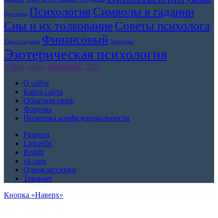
Символы в гадании
Психология
Прогнозы
Сны и их толкование
Советы психолога
Финансовый
Таро и гадания
Эзотерика
Эзотерическая психология
© Все права защищены 2026
О сайте
Карта сайта
Обратная связь
Форумы
Политика конфиденциальности
Pinterest
LinkedIn
Reddit
vk.com
Одноклассники
Telegram
Кнопка «Наверх»