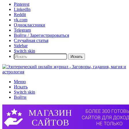
Pinterest
LinkedIn
Reddit
vk.com
Одноклассники
Telegram
Войти / Зарегистрироваться
Случайная статья
Sidebar
Switch skin
Искать
Меню
Искать
Switch skin
Войти