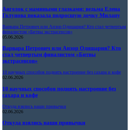
Ангелок с мамиными глазками: ведьма Елена
Голунова показала подросшую дочку Милану
Варвара Петрович или Анзор Одишария? Кто стал четвертым
финалистом «Битвы экстрасенсов»
05.06.2026
Варвара Петрович или Анзор Одишария? Кто
стал четвертым финалистом «Битвы
экстрасенсов»
10 научных способов поднять настроение без сахара и кофе
02.06.2026
10 научных способов поднять настроение без
сахара и кофе
Откуда взялись наши привычки
02.06.2026
Откуда взялись наши привычки