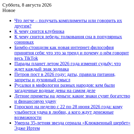
Суббота, 8 августа 2026
Новое
Что легче – получать комплименты или говорить их
другим?
К чему снится клубника
К чему снится лебедь: толкования сна в популярных
сонниках
Бимбо-стоицизм как новая интернет-философия
принятия себя: что это за тренд и почему о нём говорит
весь TikTok
Парады планет летом 2026 года изменят судьбу: что
ждет каждый знак зодиака
Петров пост в 2026 году: даты, правила питания,
запреты и духовный смысл
Русалки в мифологии разных народов: кем были
загадочные водные девы на самом деле
Летние приметы на деньги: какие знаки сулят богатство
и финансовую удачу
Гороскоп на неделю с 22 по 28 июня 2026 года: кому
улыбнется удача в любви, а кого ждут денежные
возможности
Умерла 35-летняя звезда сериала «Клюквенный щербет»
Эдже Иртем