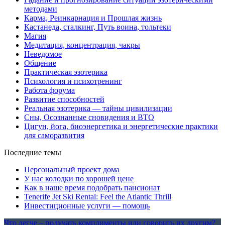
методами
Карма, Реинкарнация и Прошлая жизнь
Кастанеда, сталкинг, Путь воина, тольтеки
Магия
Медитация, концентрация, чакры
Неведомое
Общение
Практическая эзотерика
Психология и психотренинг
Работа форума
Развитие способностей
Реальная эзотерика — тайны цивилизации
Сны, Осознанные сновидения и ВТО
Цигун, йога, биоэнергетика и энергетические практики
для саморазвития
Последние темы
Персональный проект дома
У нас колодки по хорошей цене
Как в наше время подобрать пансионат
Tenerife Jet Ski Rental: Feel the Atlantic Thrill
Инвестиционные услуги — помощь
Что легче – получать комплименты или говорить их другим?