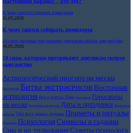
Настоящий нарцисс – кто это?
К чему снится собирать помидоры
31.05.2026
К чему снится собирать помидоры
10 снов, которые предрекают девушкам скорое замужество
30.05.2026
10 снов, которые предрекают девушкам скорое
замужество
Астрологический прогноз на месяц
Битва экстрасенсов
Восточная
Астрология
астрология
Гороскопы
Всё о картах Таро
Гороскопы
Даты и праздники
на месяц
Гороскопы на неделю
Личность и
Приметы и ритуалы
Обо всех знаках зодиака
развитие
Символы в гадании
Психология
Прогнозы
Сны и их толкование
Советы психолога