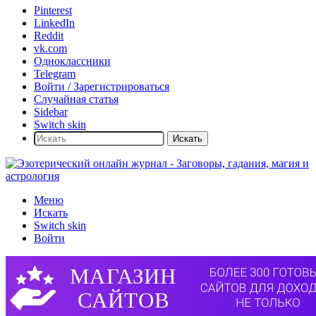
Pinterest
LinkedIn
Reddit
vk.com
Одноклассники
Telegram
Войти / Зарегистрироваться
Случайная статья
Sidebar
Switch skin
Искать
Меню
Искать
Switch skin
Войти