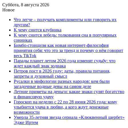
Суббота, 8 августа 2026
Новое
Что легче – получать комплименты или говорить их
другим?
К чему снится клубника
К чему снится лебедь: толкования сна в популярных
сонниках
Бимбо-стоицизм как новая интернет-философия
принятия себя: что это за тренд и почему о нём говорит
весь TikTok
Парады планет летом 2026 года изменят судьбу: что
ждет каждый знак зодиака
Петров пост в 2026 году: даты, правила питания,
запреты и духовный смысл
Русалки в мифологии разных народов: кем были
загадочные водные девы на самом деле
Летние приметы на деньги: какие знаки сулят богатство
и финансовую удачу
Гороскоп на неделю с 22 по 28 июня 2026 года: кому
улыбнется удача в любви, а кого ждут денежные
возможности
Умерла 35-летняя звезда сериала «Клюквенный щербет»
Эдже Иртем