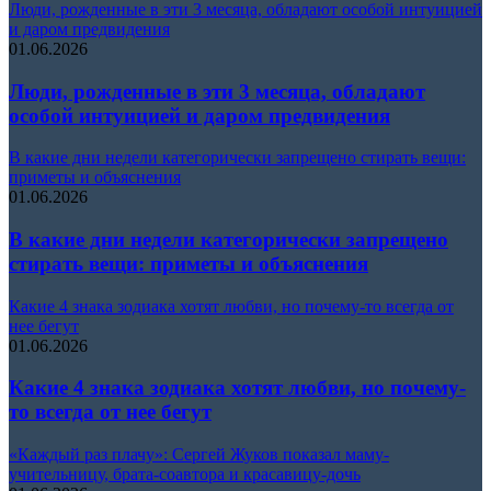
Люди, рожденные в эти 3 месяца, обладают особой интуицией
и даром предвидения
01.06.2026
Люди, рожденные в эти 3 месяца, обладают
особой интуицией и даром предвидения
В какие дни недели категорически запрещено стирать вещи:
приметы и объяснения
01.06.2026
В какие дни недели категорически запрещено
стирать вещи: приметы и объяснения
Какие 4 знака зодиака хотят любви, но почему-то всегда от
нее бегут
01.06.2026
Какие 4 знака зодиака хотят любви, но почему-
то всегда от нее бегут
«Каждый раз плачу»: Сергей Жуков показал маму-
учительницу, брата-соавтора и красавицу-дочь