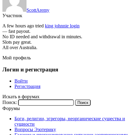
ScottAremy
Участник
A few hours ago tried
king johnnie login
— fast payout.
No ID needed and withdrawal in minutes.
Slots pay great.
All over Australia.
Мой профиль
Логин и регистрация
Войти
Регистрация
Искать в форумах
Поиск:
Форумы
Боги, религии, эгрегоры, неорганические существа и
сущности
Вопросы Эзотерику
Гадание и прогнозирование ситуации эзотерическими