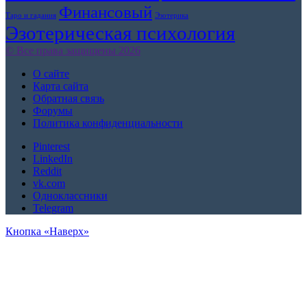
Финансовый
Таро и гадания
Эзотерика
Эзотерическая психология
© Все права защищены 2026
О сайте
Карта сайта
Обратная связь
Форумы
Политика конфиденциальности
Pinterest
LinkedIn
Reddit
vk.com
Одноклассники
Telegram
Кнопка «Наверх»