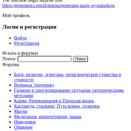
The outcome might surprise you
https://generatop.com/pl/imiona/generator-nazw-wynalazkow
Мой профиль
Логин и регистрация
Войти
Регистрация
Искать в форумах
Поиск:
Форумы
Боги, религии, эгрегоры, неорганические существа и
сущности
Вопросы Эзотерику
Гадание и прогнозирование ситуации эзотерическими
методами
Карма, Реинкарнация и Прошлая жизнь
Кастанеда, сталкинг, Путь воина, тольтеки
Магия
Медитация, концентрация, чакры
Неведомое
Общение