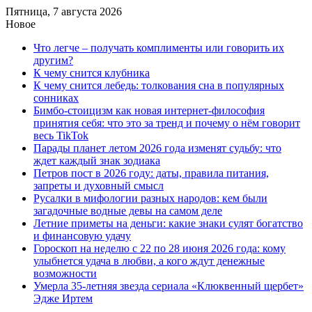
Пятница, 7 августа 2026
Новое
Что легче – получать комплименты или говорить их
другим?
К чему снится клубника
К чему снится лебедь: толкования сна в популярных
сонниках
Бимбо-стоицизм как новая интернет-философия
принятия себя: что это за тренд и почему о нём говорит
весь TikTok
Парады планет летом 2026 года изменят судьбу: что
ждет каждый знак зодиака
Петров пост в 2026 году: даты, правила питания,
запреты и духовный смысл
Русалки в мифологии разных народов: кем были
загадочные водные девы на самом деле
Летние приметы на деньги: какие знаки сулят богатство
и финансовую удачу
Гороскоп на неделю с 22 по 28 июня 2026 года: кому
улыбнется удача в любви, а кого ждут денежные
возможности
Умерла 35-летняя звезда сериала «Клюквенный щербет»
Эдже Иртем