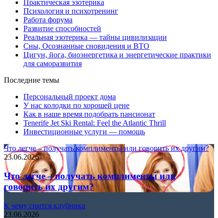
Практическая эзотерика
Психология и психотренинг
Работа форума
Развитие способностей
Реальная эзотерика — тайны цивилизации
Сны, Осознанные сновидения и ВТО
Цигун, йога, биоэнергетика и энергетические практики
для саморазвития
Последние темы
Персональный проект дома
У нас колодки по хорошей цене
Как в наше время подобрать пансионат
Tenerife Jet Ski Rental: Feel the Atlantic Thrill
Инвестиционные услуги — помощь
Что легче – получать комплименты или говорить их другим?
23.06.2026
Что легче – получать комплименты или
говорить их другим?
К чему снится клубника
23.06.2026