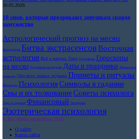
30.05.2026
10 снов, которые предрекают девушкам скорое
замужество
Астрологический прогноз на месяц
Битва экстрасенсов
Восточная
Астрология
астрология
Гороскопы
Всё о картах Таро
Гороскопы
Даты и праздники
на месяц
Гороскопы на неделю
Личность и
Приметы и ритуалы
Обо всех знаках зодиака
развитие
Символы в гадании
Психология
Прогнозы
Сны и их толкование
Советы психолога
Финансовый
Таро и гадания
Эзотерика
Эзотерическая психология
© Все права защищены 2026
О сайте
Карта сайта