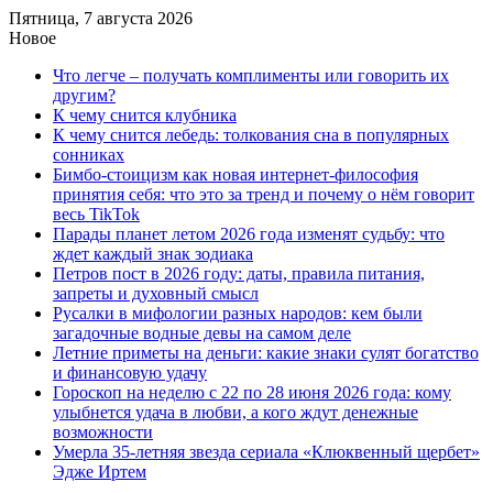
Пятница, 7 августа 2026
Новое
Что легче – получать комплименты или говорить их
другим?
К чему снится клубника
К чему снится лебедь: толкования сна в популярных
сонниках
Бимбо-стоицизм как новая интернет-философия
принятия себя: что это за тренд и почему о нём говорит
весь TikTok
Парады планет летом 2026 года изменят судьбу: что
ждет каждый знак зодиака
Петров пост в 2026 году: даты, правила питания,
запреты и духовный смысл
Русалки в мифологии разных народов: кем были
загадочные водные девы на самом деле
Летние приметы на деньги: какие знаки сулят богатство
и финансовую удачу
Гороскоп на неделю с 22 по 28 июня 2026 года: кому
улыбнется удача в любви, а кого ждут денежные
возможности
Умерла 35-летняя звезда сериала «Клюквенный щербет»
Эдже Иртем