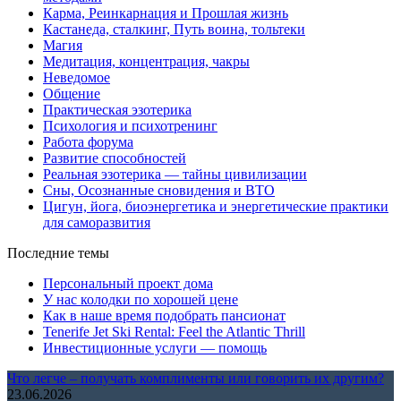
Карма, Реинкарнация и Прошлая жизнь
Кастанеда, сталкинг, Путь воина, тольтеки
Магия
Медитация, концентрация, чакры
Неведомое
Общение
Практическая эзотерика
Психология и психотренинг
Работа форума
Развитие способностей
Реальная эзотерика — тайны цивилизации
Сны, Осознанные сновидения и ВТО
Цигун, йога, биоэнергетика и энергетические практики
для саморазвития
Последние темы
Персональный проект дома
У нас колодки по хорошей цене
Как в наше время подобрать пансионат
Tenerife Jet Ski Rental: Feel the Atlantic Thrill
Инвестиционные услуги — помощь
Что легче – получать комплименты или говорить их другим?
23.06.2026