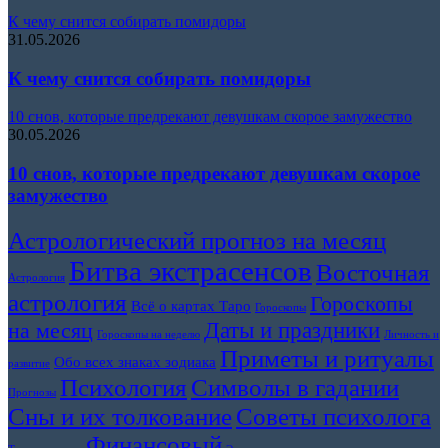
К чему снится собирать помидоры
31.05.2026
К чему снится собирать помидоры
10 снов, которые предрекают девушкам скорое замужество
30.05.2026
10 снов, которые предрекают девушкам скорое
замужество
Астрологический прогноз на месяц
Битва экстрасенсов
Восточная
Астрология
астрология
Гороскопы
Всё о картах Таро
Гороскопы
Даты и праздники
на месяц
Гороскопы на неделю
Личность и
Приметы и ритуалы
Обо всех знаках зодиака
развитие
Символы в гадании
Психология
Прогнозы
Сны и их толкование
Советы психолога
Финансовый