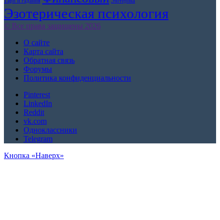
Таро и гадания
Эзотерика
Эзотерическая психология
© Все права защищены 2026
О сайте
Карта сайта
Обратная связь
Форумы
Политика конфиденциальности
Pinterest
LinkedIn
Reddit
vk.com
Одноклассники
Telegram
Кнопка «Наверх»