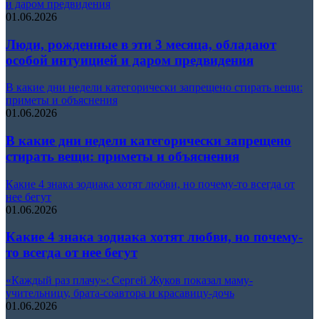
и даром предвидения
01.06.2026
Люди, рожденные в эти 3 месяца, обладают
особой интуицией и даром предвидения
В какие дни недели категорически запрещено стирать вещи:
приметы и объяснения
01.06.2026
В какие дни недели категорически запрещено
стирать вещи: приметы и объяснения
Какие 4 знака зодиака хотят любви, но почему-то всегда от
нее бегут
01.06.2026
Какие 4 знака зодиака хотят любви, но почему-
то всегда от нее бегут
«Каждый раз плачу»: Сергей Жуков показал маму-
учительницу, брата-соавтора и красавицу-дочь
01.06.2026