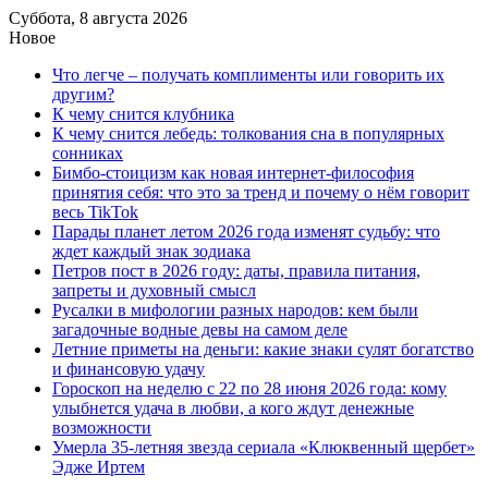
Суббота, 8 августа 2026
Новое
Что легче – получать комплименты или говорить их
другим?
К чему снится клубника
К чему снится лебедь: толкования сна в популярных
сонниках
Бимбо-стоицизм как новая интернет-философия
принятия себя: что это за тренд и почему о нём говорит
весь TikTok
Парады планет летом 2026 года изменят судьбу: что
ждет каждый знак зодиака
Петров пост в 2026 году: даты, правила питания,
запреты и духовный смысл
Русалки в мифологии разных народов: кем были
загадочные водные девы на самом деле
Летние приметы на деньги: какие знаки сулят богатство
и финансовую удачу
Гороскоп на неделю с 22 по 28 июня 2026 года: кому
улыбнется удача в любви, а кого ждут денежные
возможности
Умерла 35-летняя звезда сериала «Клюквенный щербет»
Эдже Иртем