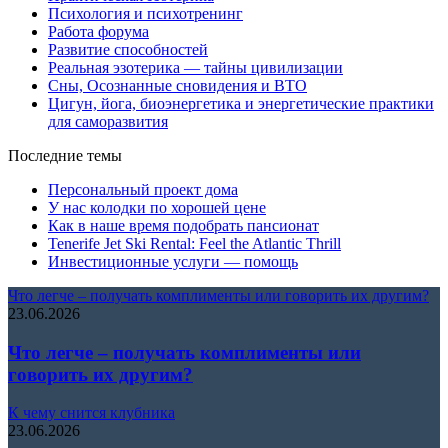
Психология и психотренинг
Работа форума
Развитие способностей
Реальная эзотерика — тайны цивилизации
Сны, Осознанные сновидения и ВТО
Цигун, йога, биоэнергетика и энергетические практики
для саморазвития
Последние темы
Персональный проект дома
У нас колодки по хорошей цене
Как в наше время подобрать пансионат
Tenerife Jet Ski Rental: Feel the Atlantic Thrill
Инвестиционные услуги — помощь
Что легче – получать комплименты или говорить их другим?
23.06.2026
Что легче – получать комплименты или
говорить их другим?
К чему снится клубника
23.06.2026