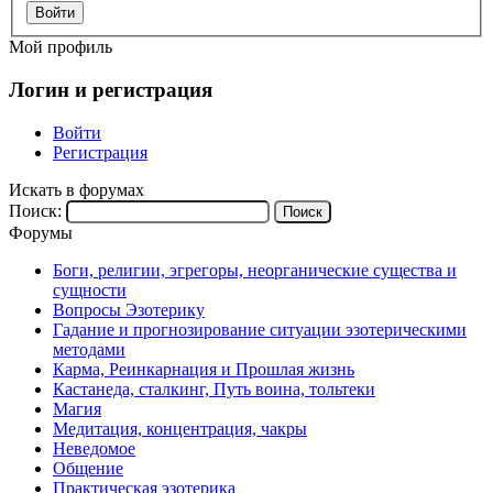
Войти
Мой профиль
Логин и регистрация
Войти
Регистрация
Искать в форумах
Поиск:
Форумы
Боги, религии, эгрегоры, неорганические существа и
сущности
Вопросы Эзотерику
Гадание и прогнозирование ситуации эзотерическими
методами
Карма, Реинкарнация и Прошлая жизнь
Кастанеда, сталкинг, Путь воина, тольтеки
Магия
Медитация, концентрация, чакры
Неведомое
Общение
Практическая эзотерика