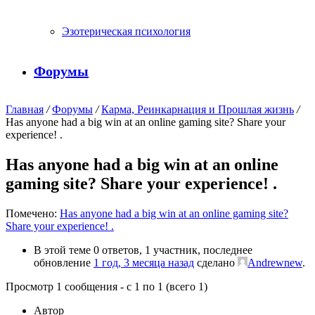
Эзотерическая психология
Форумы
Главная
/
Форумы
/
Карма, Реинкарнация и Прошлая жизнь
/
Has anyone had a big win at an online gaming site? Share your
experience! .
Has anyone had a big win at an online
gaming site? Share your experience! .
Помечено:
Has anyone had a big win at an online gaming site?
Share your experience! .
В этой теме 0 ответов, 1 участник, последнее
обновление
1 год, 3 месяца назад
сделано
Andrewnew
.
Просмотр 1 сообщения - с 1 по 1 (всего 1)
Автор