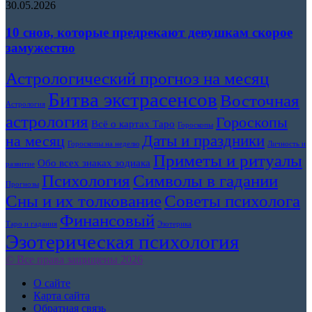
30.05.2026
10 снов, которые предрекают девушкам скорое
замужество
Астрологический прогноз на месяц
Битва экстрасенсов
Восточная
Астрология
астрология
Гороскопы
Всё о картах Таро
Гороскопы
Даты и праздники
на месяц
Гороскопы на неделю
Личность и
Приметы и ритуалы
Обо всех знаках зодиака
развитие
Символы в гадании
Психология
Прогнозы
Сны и их толкование
Советы психолога
Финансовый
Таро и гадания
Эзотерика
Эзотерическая психология
© Все права защищены 2026
О сайте
Карта сайта
Обратная связь