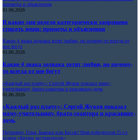
приметы и объяснения
01.06.2026
В какие дни недели категорически запрещено
стирать вещи: приметы и объяснения
Какие 4 знака зодиака хотят любви, но почему-то всегда от
нее бегут
01.06.2026
Какие 4 знака зодиака хотят любви, но почему-
то всегда от нее бегут
«Каждый раз плачу»: Сергей Жуков показал маму-
учительницу, брата-соавтора и красавицу-дочь
01.06.2026
«Каждый раз плачу»: Сергей Жуков показал
маму-учительницу, брата-соавтора и красавицу-
дочь
Петрович, Гома, Бьянки или Бесов? Имя победителя 25-го
сезона «Битвы экстрасенсов»