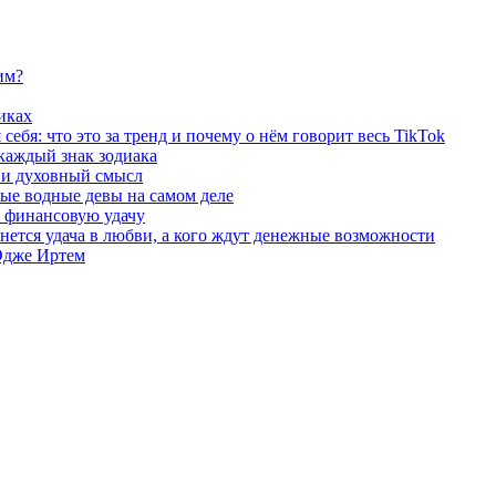
им?
иках
ебя: что это за тренд и почему о нём говорит весь TikTok
 каждый знак зодиака
ы и духовный смысл
ые водные девы на самом деле
и финансовую удачу
бнется удача в любви, а кого ждут денежные возможности
 Эдже Иртем