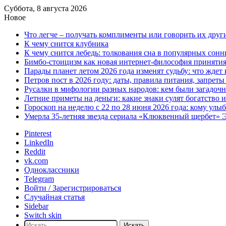
Суббота, 8 августа 2026
Новое
Что легче – получать комплименты или говорить их друг
К чему снится клубника
К чему снится лебедь: толкования сна в популярных сонн
Бимбо-стоицизм как новая интернет-философия принятия с
Парады планет летом 2026 года изменят судьбу: что ждет
Петров пост в 2026 году: даты, правила питания, запрет
Русалки в мифологии разных народов: кем были загадочн
Летние приметы на деньги: какие знаки сулят богатство 
Гороскоп на неделю с 22 по 28 июня 2026 года: кому улы
Умерла 35-летняя звезда сериала «Клюквенный щербет»
Pinterest
LinkedIn
Reddit
vk.com
Одноклассники
Telegram
Войти / Зарегистрироваться
Случайная статья
Sidebar
Switch skin
Искать