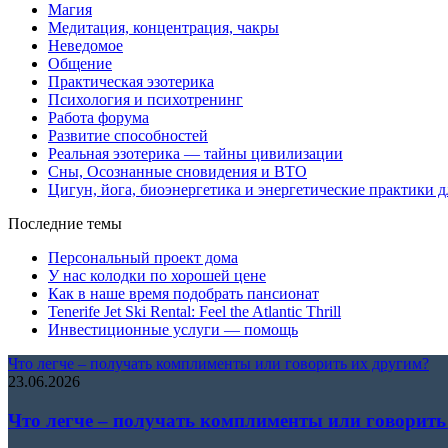
Магия
Медитация, концентрация, чакры
Неведомое
Общение
Практическая эзотерика
Психология и психотренинг
Работа форума
Развитие способностей
Реальная эзотерика — тайны цивилизации
Сны, Осознанные сновидения и ВТО
Цигун, йога, биоэнергетика и энергетические практики д
Последние темы
Персональный проект дома
У нас колодки по хорошей цене
Как в наше время подобрать пансионат
Tenerife Jet Ski Rental: Feel the Atlantic Thrill
Инвестиционные услуги — помощь
Что легче – получать комплименты или говорить их другим?
23.06.2026
Что легче – получать комплименты или говорить