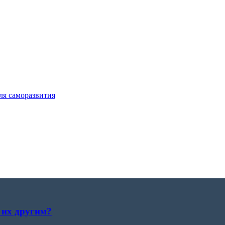
ля саморазвития
 их другим?