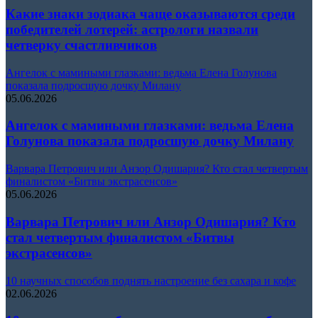
Какие знаки зодиака чаще оказываются среди
победителей лотерей: астрологи назвали
четверку счастливчиков
Ангелок с мамиными глазками: ведьма Елена Голунова
показала подросшую дочку Милану
05.06.2026
Ангелок с мамиными глазками: ведьма Елена
Голунова показала подросшую дочку Милану
Варвара Петрович или Анзор Одишария? Кто стал четвертым
финалистом «Битвы экстрасенсов»
05.06.2026
Варвара Петрович или Анзор Одишария? Кто
стал четвертым финалистом «Битвы
экстрасенсов»
10 научных способов поднять настроение без сахара и кофе
02.06.2026