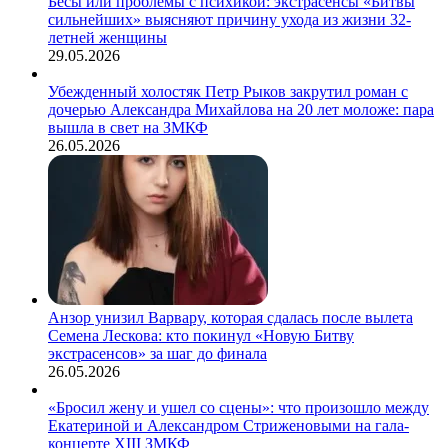
Бесы или проблемы с психикой: экстрасенсы «Битвы
сильнейших» выясняют причину ухода из жизни 32-
летней женщины
29.05.2026
Убежденный холостяк Петр Рыков закрутил роман с
дочерью Александра Михайлова на 20 лет моложе: пара
вышла в свет на ЗМКФ
26.05.2026
Анзор унизил Варвару, которая сдалась после вылета
Семена Лескова: кто покинул «Новую Битву
экстрасенсов» за шаг до финала
26.05.2026
«Бросил жену и ушел со сцены»: что произошло между
Екатериной и Александром Стриженовыми на гала-
концерте XIII ЗМКФ