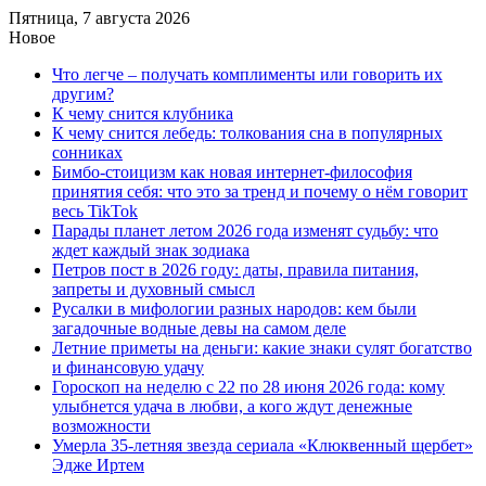
Пятница, 7 августа 2026
Новое
Что легче – получать комплименты или говорить их
другим?
К чему снится клубника
К чему снится лебедь: толкования сна в популярных
сонниках
Бимбо-стоицизм как новая интернет-философия
принятия себя: что это за тренд и почему о нём говорит
весь TikTok
Парады планет летом 2026 года изменят судьбу: что
ждет каждый знак зодиака
Петров пост в 2026 году: даты, правила питания,
запреты и духовный смысл
Русалки в мифологии разных народов: кем были
загадочные водные девы на самом деле
Летние приметы на деньги: какие знаки сулят богатство
и финансовую удачу
Гороскоп на неделю с 22 по 28 июня 2026 года: кому
улыбнется удача в любви, а кого ждут денежные
возможности
Умерла 35-летняя звезда сериала «Клюквенный щербет»
Эдже Иртем