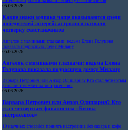
лотерей: астрологи назвали четверку счастливчиков
05.06.2026
Какие знаки зодиака чаще оказываются среди
победителей лотерей: астрологи назвали
четверку счастливчиков
Ангелок с мамиными глазками: ведьма Елена Голунова
показала подросшую дочку Милану
05.06.2026
Ангелок с мамиными глазками: ведьма Елена
Голунова показала подросшую дочку Милану
Варвара Петрович или Анзор Одишария? Кто стал четвертым
финалистом «Битвы экстрасенсов»
05.06.2026
Варвара Петрович или Анзор Одишария? Кто
стал четвертым финалистом «Битвы
экстрасенсов»
10 научных способов поднять настроение без сахара и кофе