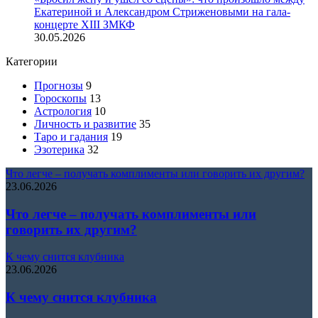
Екатериной и Александром Стриженовыми на гала-
концерте XIII ЗМКФ
30.05.2026
Категории
Прогнозы
9
Гороскопы
13
Астрология
10
Личность и развитие
35
Таро и гадания
19
Эзотерика
32
Что легче – получать комплименты или говорить их другим?
23.06.2026
Что легче – получать комплименты или
говорить их другим?
К чему снится клубника
23.06.2026
К чему снится клубника