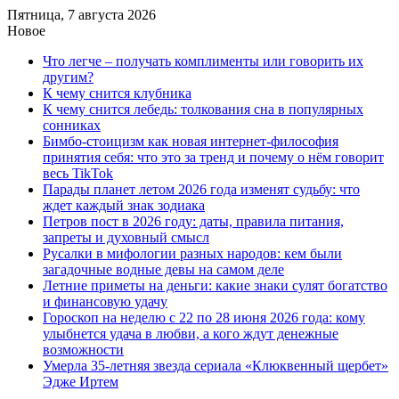
Пятница, 7 августа 2026
Новое
Что легче – получать комплименты или говорить их
другим?
К чему снится клубника
К чему снится лебедь: толкования сна в популярных
сонниках
Бимбо-стоицизм как новая интернет-философия
принятия себя: что это за тренд и почему о нём говорит
весь TikTok
Парады планет летом 2026 года изменят судьбу: что
ждет каждый знак зодиака
Петров пост в 2026 году: даты, правила питания,
запреты и духовный смысл
Русалки в мифологии разных народов: кем были
загадочные водные девы на самом деле
Летние приметы на деньги: какие знаки сулят богатство
и финансовую удачу
Гороскоп на неделю с 22 по 28 июня 2026 года: кому
улыбнется удача в любви, а кого ждут денежные
возможности
Умерла 35-летняя звезда сериала «Клюквенный щербет»
Эдже Иртем