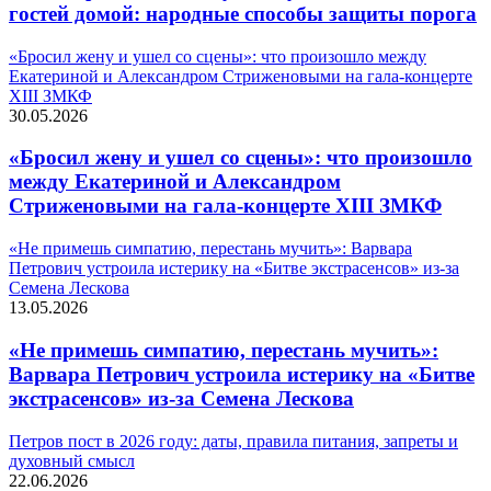
гостей домой: народные способы защиты порога
«Бросил жену и ушел со сцены»: что произошло между
Екатериной и Александром Стриженовыми на гала-концерте
XIII ЗМКФ
30.05.2026
«Бросил жену и ушел со сцены»: что произошло
между Екатериной и Александром
Стриженовыми на гала-концерте XIII ЗМКФ
«Не примешь симпатию, перестань мучить»: Варвара
Петрович устроила истерику на «Битве экстрасенсов» из-за
Семена Лескова
13.05.2026
«Не примешь симпатию, перестань мучить»:
Варвара Петрович устроила истерику на «Битве
экстрасенсов» из-за Семена Лескова
Петров пост в 2026 году: даты, правила питания, запреты и
духовный смысл
22.06.2026