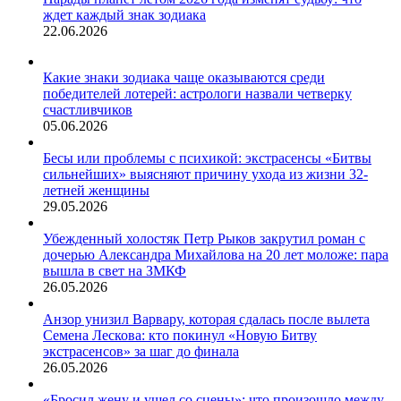
ждет каждый знак зодиака
22.06.2026
Какие знаки зодиака чаще оказываются среди
победителей лотерей: астрологи назвали четверку
счастливчиков
05.06.2026
Бесы или проблемы с психикой: экстрасенсы «Битвы
сильнейших» выясняют причину ухода из жизни 32-
летней женщины
29.05.2026
Убежденный холостяк Петр Рыков закрутил роман с
дочерью Александра Михайлова на 20 лет моложе: пара
вышла в свет на ЗМКФ
26.05.2026
Анзор унизил Варвару, которая сдалась после вылета
Семена Лескова: кто покинул «Новую Битву
экстрасенсов» за шаг до финала
26.05.2026
«Бросил жену и ушел со сцены»: что произошло между