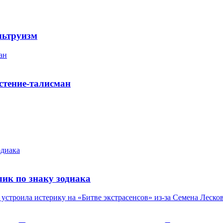
льтруизм
ан
стение-талисман
одиака
ик по знаку зодиака
устроила истерику на «Битве экстрасенсов» из-за Семена Леско