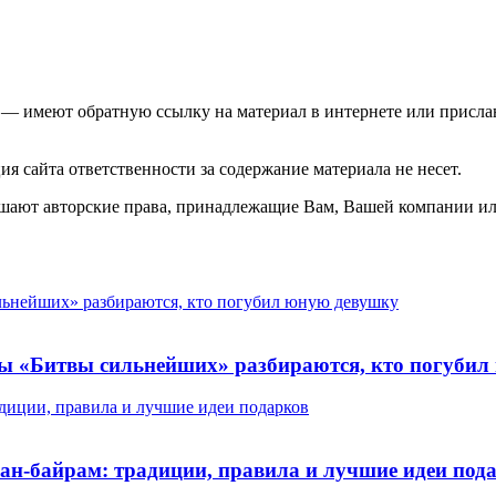
 — имеют обратную ссылку на материал в интернете или присла
 сайта ответственности за содержание материала не несет.
шают авторские права, принадлежащие Вам, Вашей компании ил
ильнейших» разбираются, кто погубил юную девушку
енсы «Битвы сильнейших» разбираются, кто погуби
адиции, правила и лучшие идеи подарков
ан-байрам: традиции, правила и лучшие идеи под