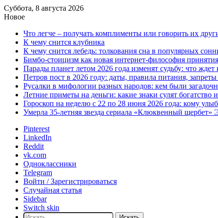
Суббота, 8 августа 2026
Новое
Что легче – получать комплименты или говорить их друг
К чему снится клубника
К чему снится лебедь: толкования сна в популярных сонн
Бимбо-стоицизм как новая интернет-философия принятия с
Парады планет летом 2026 года изменят судьбу: что ждет
Петров пост в 2026 году: даты, правила питания, запрет
Русалки в мифологии разных народов: кем были загадочн
Летние приметы на деньги: какие знаки сулят богатство 
Гороскоп на неделю с 22 по 28 июня 2026 года: кому улы
Умерла 35-летняя звезда сериала «Клюквенный щербет»
Pinterest
LinkedIn
Reddit
vk.com
Одноклассники
Telegram
Войти / Зарегистрироваться
Случайная статья
Sidebar
Switch skin
Искать