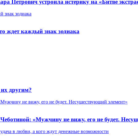
ра Петрович устроила истерику на «Битве экстрас
й знак зодиака
что ждет каждый знак зодиака
 их другим?
 «Мужчину не вижу, его не будет. Несуществующий элемент»
и Чеботиной: «Мужчину не вижу, его не будет. Нес
я удача в любви, а кого ждут денежные возможности