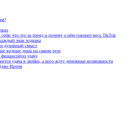
им?
иках
ебя: что это за тренд и почему о нём говорит весь TikTok
 каждый знак зодиака
ы и духовный смысл
ые водные девы на самом деле
и финансовую удачу
бнется удача в любви, а кого ждут денежные возможности
 Эдже Иртем