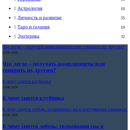
Астрология
10
Личность и развитие
35
Таро и гадания
19
Эзотерика
32
Что легче – получать комплименты или говорить их другим?
23.06.2026
Что легче – получать комплименты или
говорить их другим?
К чему снится клубника
23.06.2026
К чему снится клубника
К чему снится лебедь: толкования сна в популярных сонниках
23.06.2026
К чему снится лебедь: толкования сна в