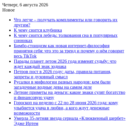
Четверг, 6 августа 2026
Новое
Что легче – получать комплименты или говорить их
другим?
К чему снится клубника
К чему снится лебедь: толкования сна в популярных
сонниках
Бимбо-стоицизм как новая интернет-философия
принятия себя: что это за тренд и почему о нём говорит
весь TikTok
Парады планет летом 2026 года изменят судьбу: что
ждет каждый знак зодиака
Петров пост в 2026 году: даты, правила питания,
запреты и духовный смысл
Русалки в мифологии разных народов: кем были
загадочные водные девы на самом деле
Летние приметы на деньги: какие знаки сулят богатство
и финансовую удачу
Гороскоп на неделю с 22 по 28 июня 2026 года: кому
улыбнется удача в любви, а кого ждут денежные
возможности
Умерла 35-летняя звезда сериала «Клюквенный щербет»
Эдже Иртем