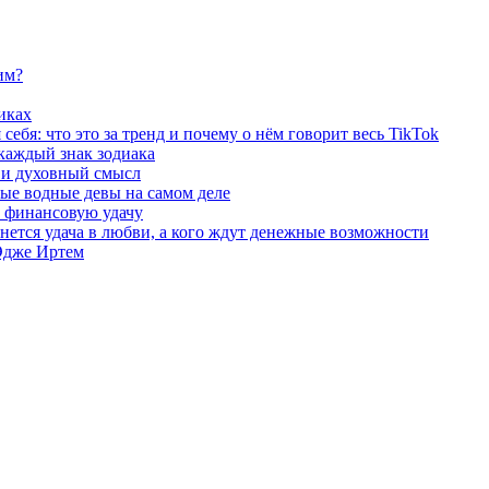
им?
иках
ебя: что это за тренд и почему о нём говорит весь TikTok
 каждый знак зодиака
ы и духовный смысл
ые водные девы на самом деле
и финансовую удачу
бнется удача в любви, а кого ждут денежные возможности
 Эдже Иртем