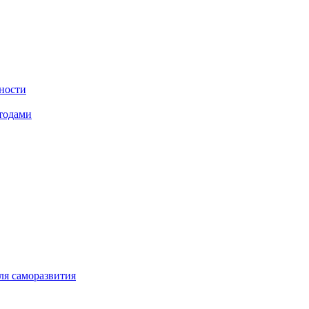
щности
тодами
ля саморазвития