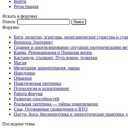
Войти
Регистрация
Искать в форумах
Поиск:
Форумы
Боги, религии, эгрегоры, неорганические существа и су
Вопросы Эзотерику
Гадание и прогнозирование ситуации эзотерическими ме
Карма, Реинкарнация и Прошлая жизнь
Кастанеда, сталкинг, Путь воина, тольтеки
Магия
Медитация, концентрация, чакры
Неведомое
Общение
Практическая эзотерика
Психология и психотренинг
Работа форума
Развитие способностей
Реальная эзотерика — тайны цивилизации
Сны, Осознанные сновидения и ВТО
Цигун, йога, биоэнергетика и энергетические практики д
Последние темы