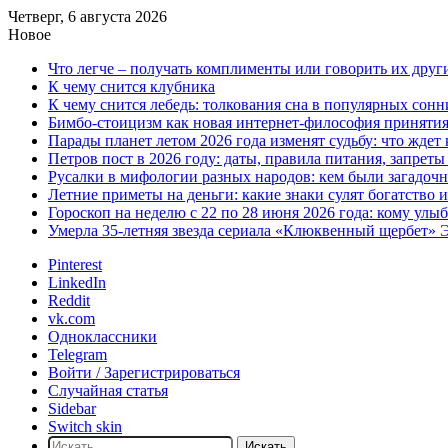
Четверг, 6 августа 2026
Новое
Что легче – получать комплименты или говорить их друг
К чему снится клубника
К чему снится лебедь: толкования сна в популярных сонн
Бимбо-стоицизм как новая интернет-философия принятия с
Парады планет летом 2026 года изменят судьбу: что ждет
Петров пост в 2026 году: даты, правила питания, запрет
Русалки в мифологии разных народов: кем были загадочн
Летние приметы на деньги: какие знаки сулят богатство 
Гороскоп на неделю с 22 по 28 июня 2026 года: кому улы
Умерла 35-летняя звезда сериала «Клюквенный щербет»
Pinterest
LinkedIn
Reddit
vk.com
Одноклассники
Telegram
Войти / Зарегистрироваться
Случайная статья
Sidebar
Switch skin
Искать