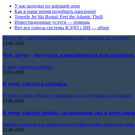
У нас колодки по хорошей цене
Как в наше время подобрать пансионат
Tenerife Jet Ski Rental: Feel the Atlantic Thrill
Инвестиционные услуги — помощь
Вот все плюсы системы КЭДО с ИИ — обзор
Что легче – получать комплименты или говорить их другим?
23.06.2026
Что легче – получать комплименты или говорить
К чему снится клубника
23.06.2026
К чему снится клубника
К чему снится лебедь: толкования сна в популярных сонниках
23.06.2026
К чему снится лебедь: толкования сна в популяр
Бимбо-стоицизм как новая интернет-философия принятия себя: ч
22.06.2026