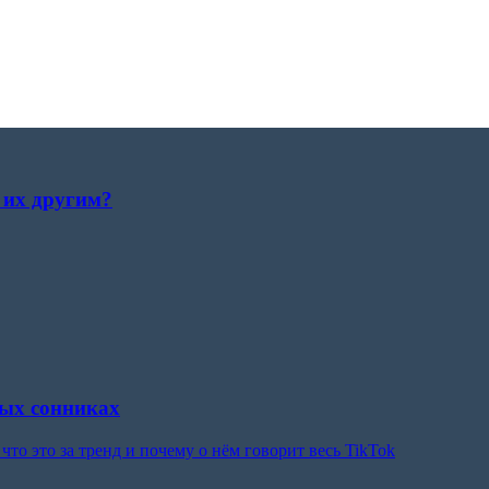
 их другим?
ных сонниках
то это за тренд и почему о нём говорит весь TikTok