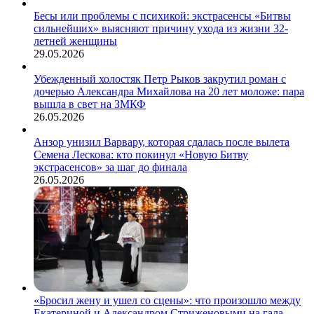
Бесы или проблемы с психикой: экстрасенсы «Битвы
сильнейших» выясняют причину ухода из жизни 32-
летней женщины
29.05.2026
Убежденный холостяк Петр Рыков закрутил роман с
дочерью Александра Михайлова на 20 лет моложе: пара
вышла в свет на ЗМКФ
26.05.2026
Анзор унизил Варвару, которая сдалась после вылета
Семена Лескова: кто покинул «Новую Битву
экстрасенсов» за шаг до финала
26.05.2026
«Бросил жену и ушел со сцены»: что произошло между
Екатериной и Александром Стриженовыми на гала-