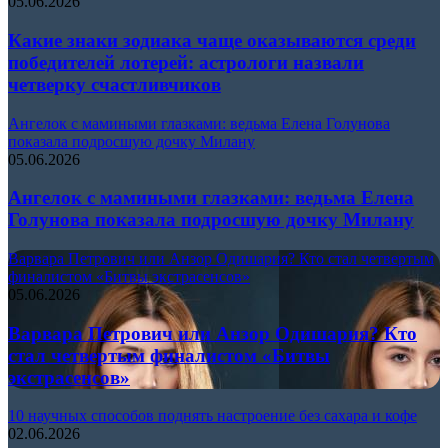
05.06.2026
Какие знаки зодиака чаще оказываются среди
победителей лотерей: астрологи назвали
четверку счастливчиков
Ангелок с мамиными глазками: ведьма Елена Голунова
показала подросшую дочку Милану
05.06.2026
Ангелок с мамиными глазками: ведьма Елена
Голунова показала подросшую дочку Милану
Варвара Петрович или Анзор Одишария? Кто стал четвертым
финалистом «Битвы экстрасенсов»
05.06.2026
Варвара Петрович или Анзор Одишария? Кто
стал четвертым финалистом «Битвы
экстрасенсов»
10 научных способов поднять настроение без сахара и кофе
02.06.2026