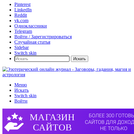
Pinterest
LinkedIn
Reddit
vk.com
Одноклассники
Telegram
Войти / Зарегистрироваться
Случайная статья
Sidebar
Switch skin
Искать
Меню
Искать
Switch skin
Войти