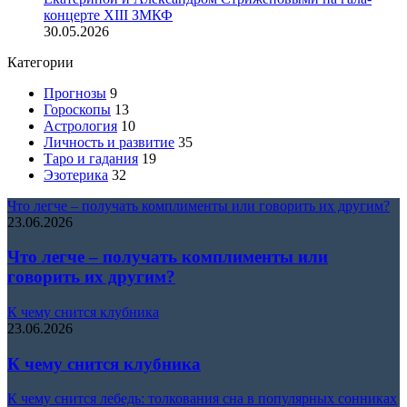
концерте XIII ЗМКФ
30.05.2026
Категории
Прогнозы
9
Гороскопы
13
Астрология
10
Личность и развитие
35
Таро и гадания
19
Эзотерика
32
Что легче – получать комплименты или говорить их другим?
23.06.2026
Что легче – получать комплименты или
говорить их другим?
К чему снится клубника
23.06.2026
К чему снится клубника
К чему снится лебедь: толкования сна в популярных сонниках