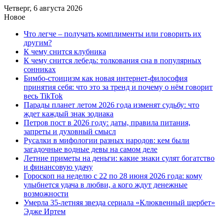
Четверг, 6 августа 2026
Новое
Что легче – получать комплименты или говорить их
другим?
К чему снится клубника
К чему снится лебедь: толкования сна в популярных
сонниках
Бимбо-стоицизм как новая интернет-философия
принятия себя: что это за тренд и почему о нём говорит
весь TikTok
Парады планет летом 2026 года изменят судьбу: что
ждет каждый знак зодиака
Петров пост в 2026 году: даты, правила питания,
запреты и духовный смысл
Русалки в мифологии разных народов: кем были
загадочные водные девы на самом деле
Летние приметы на деньги: какие знаки сулят богатство
и финансовую удачу
Гороскоп на неделю с 22 по 28 июня 2026 года: кому
улыбнется удача в любви, а кого ждут денежные
возможности
Умерла 35-летняя звезда сериала «Клюквенный щербет»
Эдже Иртем