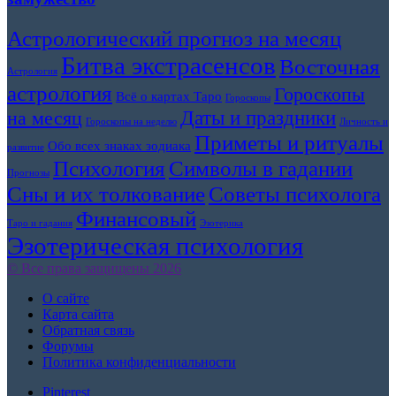
Астрологический прогноз на месяц
Битва экстрасенсов
Восточная
Астрология
астрология
Гороскопы
Всё о картах Таро
Гороскопы
Даты и праздники
на месяц
Гороскопы на неделю
Личность и
Приметы и ритуалы
Обо всех знаках зодиака
развитие
Символы в гадании
Психология
Прогнозы
Сны и их толкование
Советы психолога
Финансовый
Таро и гадания
Эзотерика
Эзотерическая психология
© Все права защищены 2026
О сайте
Карта сайта
Обратная связь
Форумы
Политика конфиденциальности
Pinterest