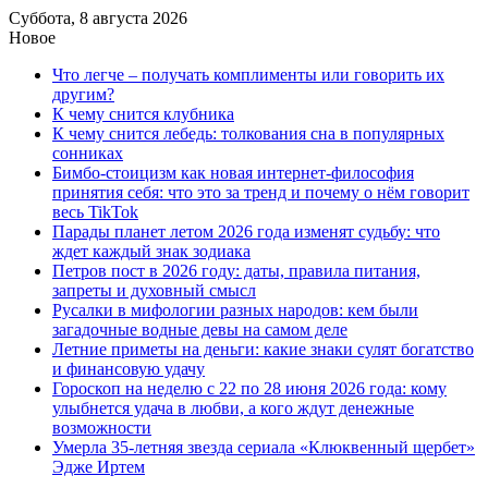
Суббота, 8 августа 2026
Новое
Что легче – получать комплименты или говорить их
другим?
К чему снится клубника
К чему снится лебедь: толкования сна в популярных
сонниках
Бимбо-стоицизм как новая интернет-философия
принятия себя: что это за тренд и почему о нём говорит
весь TikTok
Парады планет летом 2026 года изменят судьбу: что
ждет каждый знак зодиака
Петров пост в 2026 году: даты, правила питания,
запреты и духовный смысл
Русалки в мифологии разных народов: кем были
загадочные водные девы на самом деле
Летние приметы на деньги: какие знаки сулят богатство
и финансовую удачу
Гороскоп на неделю с 22 по 28 июня 2026 года: кому
улыбнется удача в любви, а кого ждут денежные
возможности
Умерла 35-летняя звезда сериала «Клюквенный щербет»
Эдже Иртем