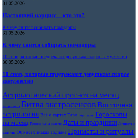
31.05.2026
Настоящий нарцисс – кто это?
К чему снится собирать помидоры
31.05.2026
К чему снится собирать помидоры
10 снов, которые предрекают девушкам скорое замужество
30.05.2026
10 снов, которые предрекают девушкам скорое
замужество
Астрологический прогноз на месяц
Битва экстрасенсов
Восточная
Астрология
астрология
Гороскопы
Всё о картах Таро
Гороскопы
Даты и праздники
на месяц
Гороскопы на неделю
Личность и
Приметы и ритуалы
Обо всех знаках зодиака
развитие