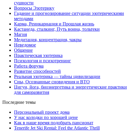
сущности
Вопросы Эзотерику
Гадание и прогнозирование ситуации эзотерическими
методами
Карма, Реинкарнация и Прошлая жизнь
Кастанеда, сталкинг, Путь воина, тольтеки
Магия
Медитация, концентрация, чакры
Неведомое
Общение
Практическая эзотерика
Психология и психотренинг
Работа форума
Развитие способностей
Реальная эзотерика — тайны цивилизации
Сны, Осознанные сновидения и ВТО
Цигун, йога, биоэнергетика и энергетические практики
для саморазвития
Последние темы
Персональный проект дома
У нас колодки по хорошей цене
Как в наше время подобрать пансионат
Tenerife Jet Ski Rental: Feel the Atlantic Thrill