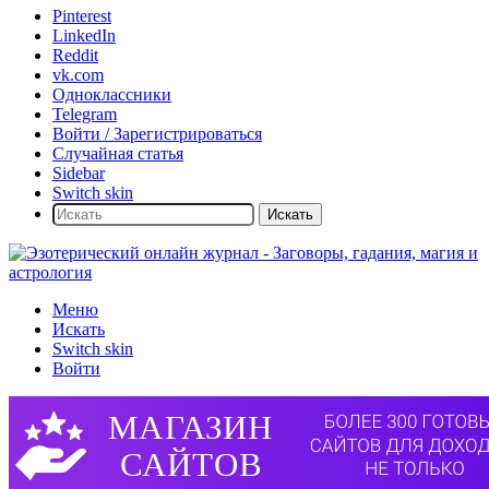
Pinterest
LinkedIn
Reddit
vk.com
Одноклассники
Telegram
Войти / Зарегистрироваться
Случайная статья
Sidebar
Switch skin
Искать
Меню
Искать
Switch skin
Войти