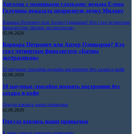
Ангелок с мамиными глазками: ведьма Елена
Голунова показала подросшую дочку Милану
Варвара Петрович или Анзор Одишария? Кто стал четвертым
финалистом «Битвы экстрасенсов»
05.06.2026
Варвара Петрович или Анзор Одишария? Кто
стал четвертым финалистом «Битвы
экстрасенсов»
10 научных способов поднять настроение без сахара и кофе
02.06.2026
10 научных способов поднять настроение без
сахара и кофе
Откуда взялись наши привычки
02.06.2026
Откуда взялись наши привычки
К чему снится покупать помидоры