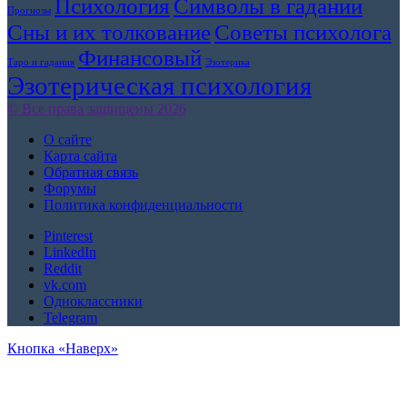
Символы в гадании
Психология
Прогнозы
Сны и их толкование
Советы психолога
Финансовый
Таро и гадания
Эзотерика
Эзотерическая психология
© Все права защищены 2026
О сайте
Карта сайта
Обратная связь
Форумы
Политика конфиденциальности
Pinterest
LinkedIn
Reddit
vk.com
Одноклассники
Telegram
Кнопка «Наверх»