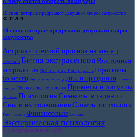
К чему снится собирать помидоры
10 снов, которые предрекают девушкам скорое замужество
30.05.2026
10 снов, которые предрекают девушкам скорое
замужество
Астрологический прогноз на месяц
Битва экстрасенсов
Восточная
Астрология
астрология
Гороскопы
Всё о картах Таро
Гороскопы
Даты и праздники
на месяц
Гороскопы на неделю
Личность и
Приметы и ритуалы
Обо всех знаках зодиака
развитие
Символы в гадании
Психология
Прогнозы
Сны и их толкование
Советы психолога
Финансовый
Таро и гадания
Эзотерика
Эзотерическая психология
© Все права защищены 2026