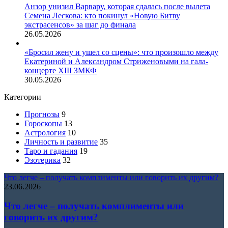
Анзор унизил Варвару, которая сдалась после вылета
Семена Лескова: кто покинул «Новую Битву
экстрасенсов» за шаг до финала
26.05.2026
«Бросил жену и ушел со сцены»: что произошло между
Екатериной и Александром Стриженовыми на гала-
концерте XIII ЗМКФ
30.05.2026
Категории
Прогнозы
9
Гороскопы
13
Астрология
10
Личность и развитие
35
Таро и гадания
19
Эзотерика
32
Что легче – получать комплименты или говорить их другим?
23.06.2026
Что легче – получать комплименты или
говорить их другим?