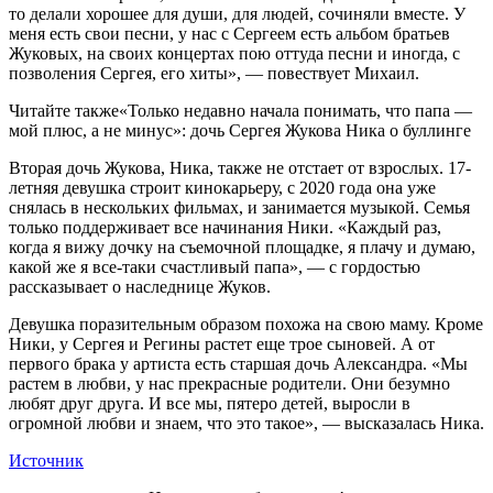
то делали хорошее для души, для людей, сочиняли вместе. У
меня есть свои песни, у нас с Сергеем есть альбом братьев
Жуковых, на своих концертах пою оттуда песни и иногда, с
позволения Сергея, его хиты», — повествует Михаил.
Читайте также«Только недавно начала понимать, что папа —
мой плюс, а не минус»: дочь Сергея Жукова Ника о буллинге
Вторая дочь Жукова, Ника, также не отстает от взрослых. 17-
летняя девушка строит кинокарьеру, с 2020 года она уже
снялась в нескольких фильмах, и занимается музыкой. Семья
только поддерживает все начинания Ники. «Каждый раз,
когда я вижу дочку на съемочной площадке, я плачу и думаю,
какой же я все-таки счастливый папа», — с гордостью
рассказывает о наследнице Жуков.
Девушка поразительным образом похожа на свою маму. Кроме
Ники, у Сергея и Регины растет еще трое сыновей. А от
первого брака у артиста есть старшая дочь Александра. «Мы
растем в любви, у нас прекрасные родители. Они безумно
любят друг друга. И все мы, пятеро детей, выросли в
огромной любви и знаем, что это такое», — высказалась Ника.
Источник