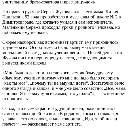
По правую руку от Сергея Жукова сидела его мама. Лилия
Наильевна 52 года проработала в музыкальной школе № 2 в
Димитровграде, где когда-то учился и сам исполнитель.
Маленький Сережа проходил уроки у родного человека, но
поблажек ему не было.
Скорее наоборот, как вспоминает артист, ему приходилось
труднее всех. Особо тяжело было выдержать мамин
молчаливый взгляд, когда ученик ленился. По сей день фото
Жукова висит в первом ряду на стенде с выдающимися
выпускниками школы.
«Мне было в десятки раз сложнее, чем любому другому
обычному ученику, потому что мне не надо было говорить
„как ты мог“, „почему ты не выучил ноты“. Достаточно было
одного взгляда и вздоха, и мне уже было совестно: „Все, мама,
я понял! Я все выучу, все гаммы, что угодно“», — вспоминает
исполнитель.
О том, что в семье растет будущий певец, было понятно с
самых первых дней жизни. «В роддоме, когда он плакал, я
узнавала его по голосу, и мне говорили: „Иди, твой певец
плачет“», — рассказывает мама артиста.