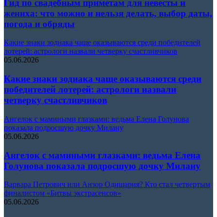
Гид по свадебным приметам для невесты и
жениха: что можно и нельзя делать, выбор даты,
погода и обряды
Какие знаки зодиака чаще оказываются среди победителей
лотерей: астрологи назвали четверку счастливчиков
05.06.2026
Какие знаки зодиака чаще оказываются среди
победителей лотерей: астрологи назвали
четверку счастливчиков
Ангелок с мамиными глазками: ведьма Елена Голунова
показала подросшую дочку Милану
05.06.2026
Ангелок с мамиными глазками: ведьма Елена
Голунова показала подросшую дочку Милану
Варвара Петрович или Анзор Одишария? Кто стал четвертым
финалистом «Битвы экстрасенсов»
05.06.2026