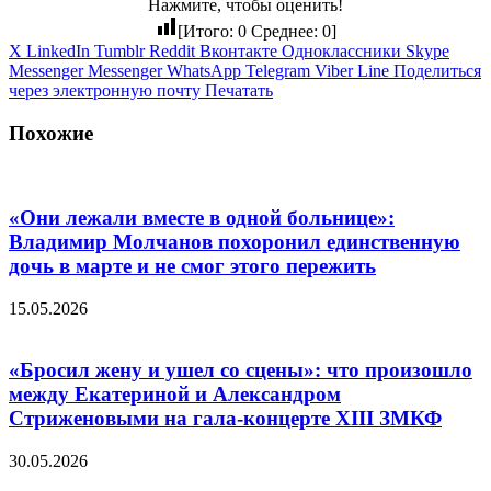
Нажмите, чтобы оценить!
[Итого:
0
Среднее:
0
]
X
LinkedIn
Tumblr
Reddit
Вконтакте
Одноклассники
Skype
Messenger
Messenger
WhatsApp
Telegram
Viber
Line
Поделиться
через электронную почту
Печатать
Похожие
«Они лежали вместе в одной больнице»:
Владимир Молчанов похоронил единственную
дочь в марте и не смог этого пережить
15.05.2026
«Бросил жену и ушел со сцены»: что произошло
между Екатериной и Александром
Стриженовыми на гала-концерте XIII ЗМКФ
30.05.2026