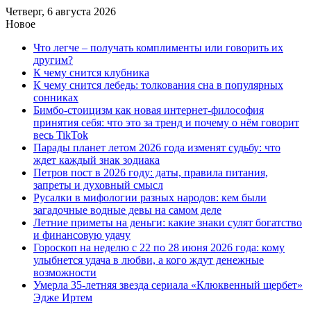
Четверг, 6 августа 2026
Новое
Что легче – получать комплименты или говорить их
другим?
К чему снится клубника
К чему снится лебедь: толкования сна в популярных
сонниках
Бимбо-стоицизм как новая интернет-философия
принятия себя: что это за тренд и почему о нём говорит
весь TikTok
Парады планет летом 2026 года изменят судьбу: что
ждет каждый знак зодиака
Петров пост в 2026 году: даты, правила питания,
запреты и духовный смысл
Русалки в мифологии разных народов: кем были
загадочные водные девы на самом деле
Летние приметы на деньги: какие знаки сулят богатство
и финансовую удачу
Гороскоп на неделю с 22 по 28 июня 2026 года: кому
улыбнется удача в любви, а кого ждут денежные
возможности
Умерла 35-летняя звезда сериала «Клюквенный щербет»
Эдже Иртем