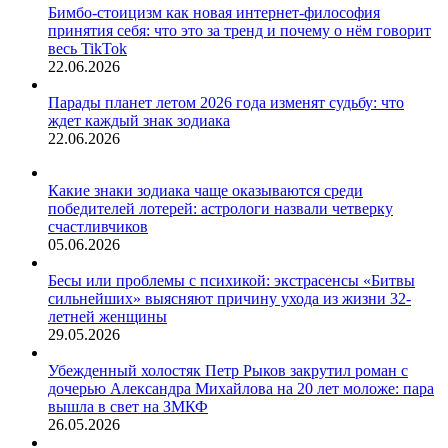
Бимбо-стоицизм как новая интернет-философия
принятия себя: что это за тренд и почему о нём говорит
весь TikTok
22.06.2026
Парады планет летом 2026 года изменят судьбу: что
ждет каждый знак зодиака
22.06.2026
Какие знаки зодиака чаще оказываются среди
победителей лотерей: астрологи назвали четверку
счастливчиков
05.06.2026
Бесы или проблемы с психикой: экстрасенсы «Битвы
сильнейших» выясняют причину ухода из жизни 32-
летней женщины
29.05.2026
Убежденный холостяк Петр Рыков закрутил роман с
дочерью Александра Михайлова на 20 лет моложе: пара
вышла в свет на ЗМКФ
26.05.2026