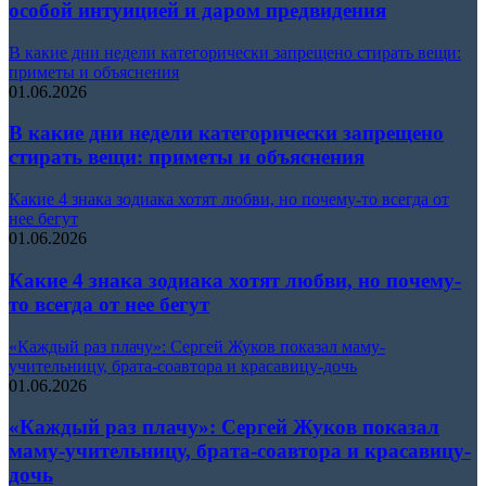
особой интуицией и даром предвидения
В какие дни недели категорически запрещено стирать вещи:
приметы и объяснения
01.06.2026
В какие дни недели категорически запрещено
стирать вещи: приметы и объяснения
Какие 4 знака зодиака хотят любви, но почему-то всегда от
нее бегут
01.06.2026
Какие 4 знака зодиака хотят любви, но почему-
то всегда от нее бегут
«Каждый раз плачу»: Сергей Жуков показал маму-
учительницу, брата-соавтора и красавицу-дочь
01.06.2026
«Каждый раз плачу»: Сергей Жуков показал
маму-учительницу, брата-соавтора и красавицу-
дочь