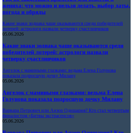
жениха: что можно и нельзя делать, выбор даты,
погода и обряды
Какие знаки зодиака чаще оказываются среди победителей
лотерей: астрологи назвали четверку счастливчиков
05.06.2026
Какие знаки зодиака чаще оказываются среди
победителей лотерей: астрологи назвали
четверку счастливчиков
Ангелок с мамиными глазками: ведьма Елена Голунова
показала подросшую дочку Милану
05.06.2026
Ангелок с мамиными глазками: ведьма Елена
Голунова показала подросшую дочку Милану
Варвара Петрович или Анзор Одишария? Кто стал четвертым
финалистом «Битвы экстрасенсов»
05.06.2026
Варвара Петрович или Анзор Одишария? Кто