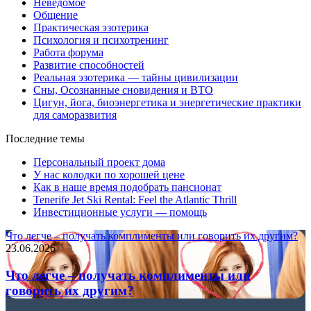
Неведомое
Общение
Практическая эзотерика
Психология и психотренинг
Работа форума
Развитие способностей
Реальная эзотерика — тайны цивилизации
Сны, Осознанные сновидения и ВТО
Цигун, йога, биоэнергетика и энергетические практики
для саморазвития
Последние темы
Персональный проект дома
У нас колодки по хорошей цене
Как в наше время подобрать пансионат
Tenerife Jet Ski Rental: Feel the Atlantic Thrill
Инвестиционные услуги — помощь
Что легче – получать комплименты или говорить их другим?
23.06.2026
Что легче – получать комплименты или
говорить их другим?