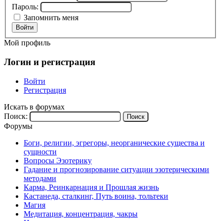
Пароль:
Запомнить меня
Войти
Мой профиль
Логин и регистрация
Войти
Регистрация
Искать в форумах
Поиск:
Форумы
Боги, религии, эгрегоры, неорганические существа и
сущности
Вопросы Эзотерику
Гадание и прогнозирование ситуации эзотерическими
методами
Карма, Реинкарнация и Прошлая жизнь
Кастанеда, сталкинг, Путь воина, тольтеки
Магия
Медитация, концентрация, чакры