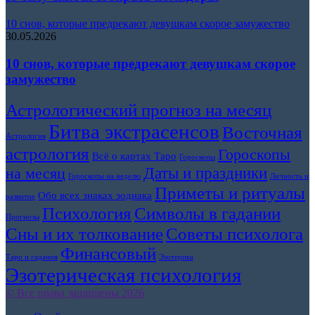
10 снов, которые предрекают девушкам скорое замужество
30.05.2026
10 снов, которые предрекают девушкам скорое
замужество
Астрологический прогноз на месяц
Битва экстрасенсов
Восточная
Астрология
астрология
Гороскопы
Всё о картах Таро
Гороскопы
Даты и праздники
на месяц
Гороскопы на неделю
Личность и
Приметы и ритуалы
Обо всех знаках зодиака
развитие
Символы в гадании
Психология
Прогнозы
Сны и их толкование
Советы психолога
Финансовый
Таро и гадания
Эзотерика
Эзотерическая психология
© Все права защищены 2026