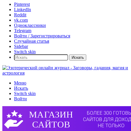
Pinterest
LinkedIn
Reddit
vk.com
Одноклассники
Telegram
Войти / Зарегистрироваться
Случайная статья
Sidebar
Switch skin
Искать
Меню
Искать
Switch skin
Войти