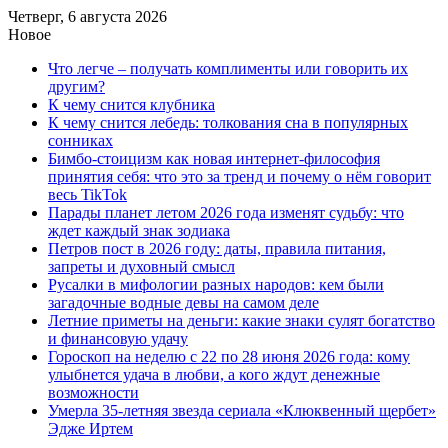
Четверг, 6 августа 2026
Новое
Что легче – получать комплименты или говорить их
другим?
К чему снится клубника
К чему снится лебедь: толкования сна в популярных
сонниках
Бимбо-стоицизм как новая интернет-философия
принятия себя: что это за тренд и почему о нём говорит
весь TikTok
Парады планет летом 2026 года изменят судьбу: что
ждет каждый знак зодиака
Петров пост в 2026 году: даты, правила питания,
запреты и духовный смысл
Русалки в мифологии разных народов: кем были
загадочные водные девы на самом деле
Летние приметы на деньги: какие знаки сулят богатство
и финансовую удачу
Гороскоп на неделю с 22 по 28 июня 2026 года: кому
улыбнется удача в любви, а кого ждут денежные
возможности
Умерла 35-летняя звезда сериала «Клюквенный щербет»
Эдже Иртем