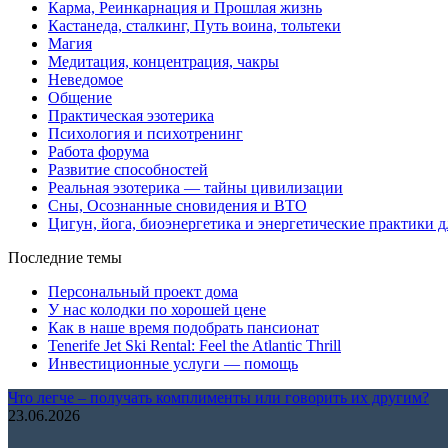
Карма, Реинкарнация и Прошлая жизнь
Кастанеда, сталкинг, Путь воина, тольтеки
Магия
Медитация, концентрация, чакры
Неведомое
Общение
Практическая эзотерика
Психология и психотренинг
Работа форума
Развитие способностей
Реальная эзотерика — тайны цивилизации
Сны, Осознанные сновидения и ВТО
Цигун, йога, биоэнергетика и энергетические практики д
Последние темы
Персональный проект дома
У нас колодки по хорошей цене
Как в наше время подобрать пансионат
Tenerife Jet Ski Rental: Feel the Atlantic Thrill
Инвестиционные услуги — помощь
Что легче – получать комплименты или говорить их другим?
23.06.2026