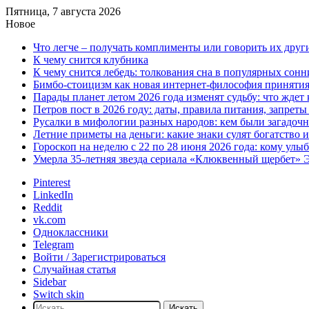
Пятница, 7 августа 2026
Новое
Что легче – получать комплименты или говорить их друг
К чему снится клубника
К чему снится лебедь: толкования сна в популярных сонн
Бимбо-стоицизм как новая интернет-философия принятия с
Парады планет летом 2026 года изменят судьбу: что ждет
Петров пост в 2026 году: даты, правила питания, запрет
Русалки в мифологии разных народов: кем были загадочн
Летние приметы на деньги: какие знаки сулят богатство 
Гороскоп на неделю с 22 по 28 июня 2026 года: кому улы
Умерла 35-летняя звезда сериала «Клюквенный щербет»
Pinterest
LinkedIn
Reddit
vk.com
Одноклассники
Telegram
Войти / Зарегистрироваться
Случайная статья
Sidebar
Switch skin
Искать