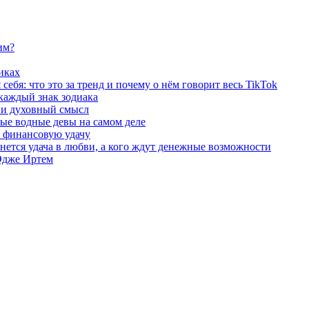
им?
иках
ебя: что это за тренд и почему о нём говорит весь TikTok
 каждый знак зодиака
ы и духовный смысл
ые водные девы на самом деле
и финансовую удачу
бнется удача в любви, а кого ждут денежные возможности
 Эдже Иртем