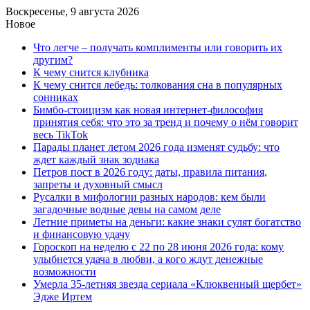
Воскресенье, 9 августа 2026
Новое
Что легче – получать комплименты или говорить их
другим?
К чему снится клубника
К чему снится лебедь: толкования сна в популярных
сонниках
Бимбо-стоицизм как новая интернет-философия
принятия себя: что это за тренд и почему о нём говорит
весь TikTok
Парады планет летом 2026 года изменят судьбу: что
ждет каждый знак зодиака
Петров пост в 2026 году: даты, правила питания,
запреты и духовный смысл
Русалки в мифологии разных народов: кем были
загадочные водные девы на самом деле
Летние приметы на деньги: какие знаки сулят богатство
и финансовую удачу
Гороскоп на неделю с 22 по 28 июня 2026 года: кому
улыбнется удача в любви, а кого ждут денежные
возможности
Умерла 35-летняя звезда сериала «Клюквенный щербет»
Эдже Иртем