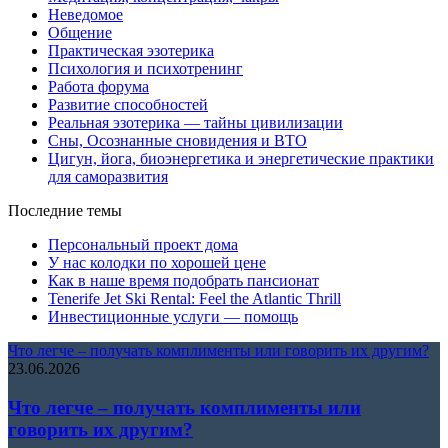
Неведомое
Общение
Практическая эзотерика
Психология и психотренинг
Работа форума
Развитие способностей
Реальная эзотерика — тайны цивилизации
Сны, Осознанные сновидения и ВТО
Цигун, йога, биоэнергетика и энергетические практики
для саморазвития
Последние темы
Персональный проект дома
У нас колодки по хорошей цене
Как в наше время подобрать пансионат
Tenerife Jet Ski Rental: Feel the Atlantic Thrill
Инвестиционные услуги — помощь
Что легче – получать комплименты или говорить их другим?
23.06.2026
Что легче – получать комплименты или
говорить их другим?