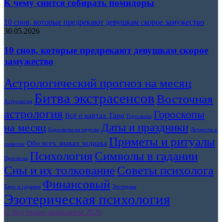
К чему снится собирать помидоры
10 снов, которые предрекают девушкам скорое замужество
30.05.2026
10 снов, которые предрекают девушкам скорое
замужество
Астрологический прогноз на месяц
Битва экстрасенсов
Восточная
Астрология
астрология
Гороскопы
Всё о картах Таро
Гороскопы
Даты и праздники
на месяц
Гороскопы на неделю
Личность и
Приметы и ритуалы
Обо всех знаках зодиака
развитие
Символы в гадании
Психология
Прогнозы
Сны и их толкование
Советы психолога
Финансовый
Таро и гадания
Эзотерика
Эзотерическая психология
© Все права защищены 2026