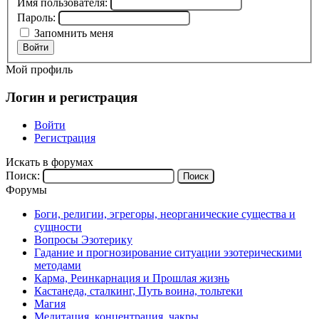
Имя пользователя:
Пароль:
Запомнить меня
Войти
Мой профиль
Логин и регистрация
Войти
Регистрация
Искать в форумах
Поиск:
Форумы
Боги, религии, эгрегоры, неорганические существа и
сущности
Вопросы Эзотерику
Гадание и прогнозирование ситуации эзотерическими
методами
Карма, Реинкарнация и Прошлая жизнь
Кастанеда, сталкинг, Путь воина, тольтеки
Магия
Медитация, концентрация, чакры