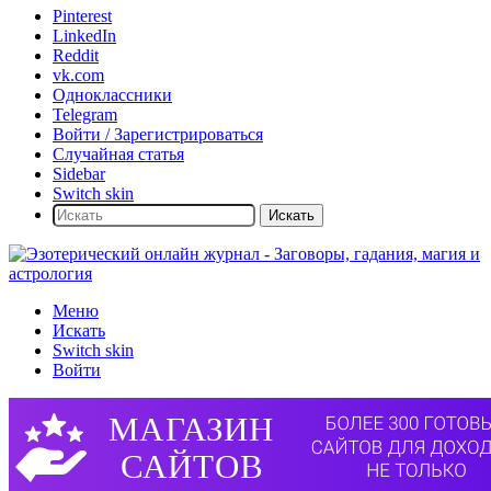
Pinterest
LinkedIn
Reddit
vk.com
Одноклассники
Telegram
Войти / Зарегистрироваться
Случайная статья
Sidebar
Switch skin
Искать
Меню
Искать
Switch skin
Войти