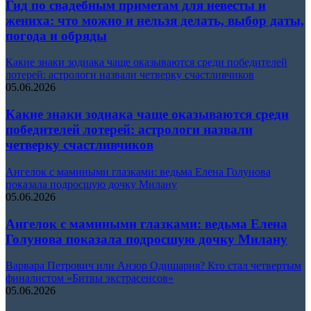
Гид по свадебным приметам для невесты и
жениха: что можно и нельзя делать, выбор даты,
погода и обряды
Какие знаки зодиака чаще оказываются среди победителей
лотерей: астрологи назвали четверку счастливчиков
05.06.2026
Какие знаки зодиака чаще оказываются среди
победителей лотерей: астрологи назвали
четверку счастливчиков
Ангелок с мамиными глазками: ведьма Елена Голунова
показала подросшую дочку Милану
05.06.2026
Ангелок с мамиными глазками: ведьма Елена
Голунова показала подросшую дочку Милану
Варвара Петрович или Анзор Одишария? Кто стал четвертым
финалистом «Битвы экстрасенсов»
05.06.2026