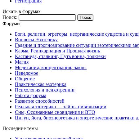
Регистрация
Искать в форумах
Поиск:
Форумы
Боги, религии, эгрегоры, неорганические существа и су
Вопросы Эзотерику
Гадание и прогнозирование ситуации эзотерическими ме
Карма, Реинкарнация и Прошлая жизнь
Кастанеда, сталкинг, Путь воина, тольтеки
Магия
Медитация, концентрация, чакры
Неведомое
Общение
Практическая эзотерика
Психология и психотренинг
Работа форума
Развитие способностей
Реальная эзотерика — тайны цивилизации
Сны, Осознанные сновидения и ВТО
Цигун, йога, биоэнергетика и энергетические практики д
Последние темы
У нас колодки по хорошей цене