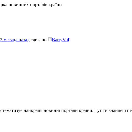
ірка новинних порталів країни
2 месяца назад
сделано
BarryVof
.
систематизує найкращі новинні портали країни. Тут ти знайдеш пе