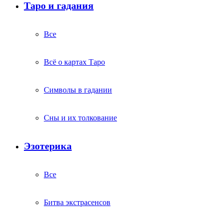
Таро и гадания
Все
Всё о картах Таро
Символы в гадании
Сны и их толкование
Эзотерика
Все
Битва экстрасенсов