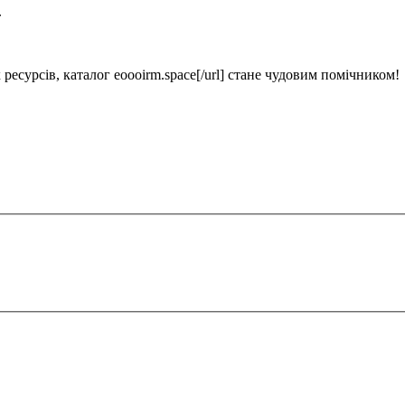
.
 ресурсів, каталог
eoooirm.space[/url] стане чудовим помічником!