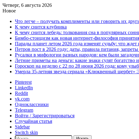
Четверг, 6 августа 2026
Новое
Что легче – получать комплименты или говорить их друг
К чему снится клубника
К чему снится лебедь: толкования сна в популярных сонн
Бимбо-стоицизм как новая интернет-философия принятия с
Парады планет летом 2026 года изменят судьбу: что ждет
Петров пост в 2026 году: даты, правила питания, запрет
Русалки в мифологии разных народов: кем были загадочн
Летние приметы на деньги: какие знаки сулят богатство 
Гороскоп на неделю с 22 по 28 июня 2026 года: кому улы
Умерла 35-летняя звезда сериала «Клюквенный щербет»
Pinterest
LinkedIn
Reddit
vk.com
Одноклассники
Telegram
Войти / Зарегистрироваться
Случайная статья
Sidebar
Switch skin
Искать