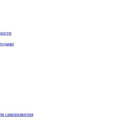
щности
тодами
ля саморазвития