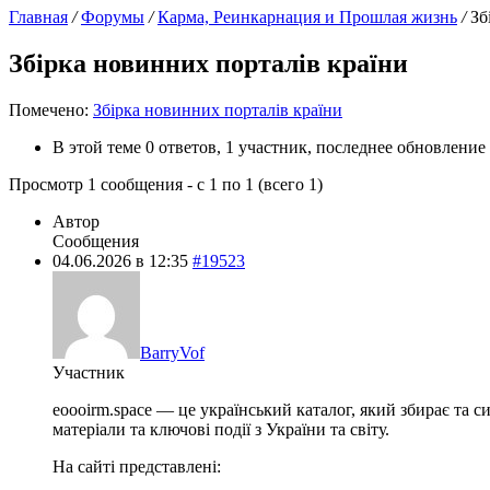
Главная
/
Форумы
/
Карма, Реинкарнация и Прошлая жизнь
/
Зб
Збірка новинних порталів країни
Помечено:
Збірка новинних порталів країни
В этой теме 0 ответов, 1 участник, последнее обновление
Просмотр 1 сообщения - с 1 по 1 (всего 1)
Автор
Сообщения
04.06.2026 в 12:35
#19523
BarryVof
Участник
eoooirm.space — це український каталог, який збирає та 
матеріали та ключові події з України та світу.
На сайті представлені: