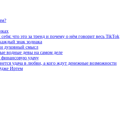
им?
иках
ебя: что это за тренд и почему о нём говорит весь TikTok
 каждый знак зодиака
ы и духовный смысл
ые водные девы на самом деле
и финансовую удачу
бнется удача в любви, а кого ждут денежные возможности
 Эдже Иртем