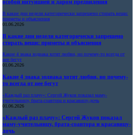
особой интуицией и даром предвидения
В какие дни недели категорически запрещено стирать вещи:
приметы и объяснения
01.06.2026
В какие дни недели категорически запрещено
стирать вещи: приметы и объяснения
Какие 4 знака зодиака хотят любви, но почему-то всегда от
нее бегут
01.06.2026
Какие 4 знака зодиака хотят любви, но почему-
то всегда от нее бегут
«Каждый раз плачу»: Сергей Жуков показал маму-
учительницу, брата-соавтора и красавицу-дочь
01.06.2026
«Каждый раз плачу»: Сергей Жуков показал
маму-учительницу, брата-соавтора и красавицу-
дочь