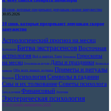
10 снов, которые предрекают девушкам скорое замужество
30.05.2026
10 снов, которые предрекают девушкам скорое
замужество
Астрологический прогноз на месяц
Битва экстрасенсов
Восточная
Астрология
астрология
Гороскопы
Всё о картах Таро
Гороскопы
Даты и праздники
на месяц
Гороскопы на неделю
Личность и
Приметы и ритуалы
Обо всех знаках зодиака
развитие
Символы в гадании
Психология
Прогнозы
Сны и их толкование
Советы психолога
Финансовый
Таро и гадания
Эзотерика
Эзотерическая психология
© Все права защищены 2026