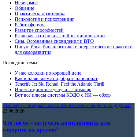
Неведомое
Общение
Практическая эзотерика
Психология и психотренинг
Работа форума
Развитие способностей
Реальная эзотерика — тайны цивилизации
Сны, Осознанные сновидения и ВТО
Цигун, йога, биоэнергетика и энергетические практики
для саморазвития
Последние темы
У нас колодки по хорошей цене
Как в наше время подобрать пансионат
Tenerife Jet Ski Rental: Feel the Atlantic Thrill
Инвестиционные услуги — помощь
Вот все плюсы системы КЭДО с ИИ — обзор
Что легче – получать комплименты или говорить их другим?
23.06.2026
Что легче – получать комплименты или
говорить их другим?