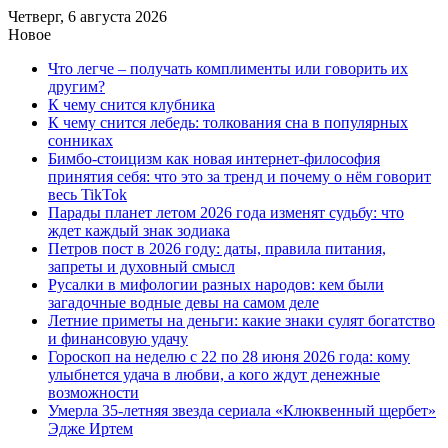
Четверг, 6 августа 2026
Новое
Что легче – получать комплименты или говорить их
другим?
К чему снится клубника
К чему снится лебедь: толкования сна в популярных
сонниках
Бимбо-стоицизм как новая интернет-философия
принятия себя: что это за тренд и почему о нём говорит
весь TikTok
Парады планет летом 2026 года изменят судьбу: что
ждет каждый знак зодиака
Петров пост в 2026 году: даты, правила питания,
запреты и духовный смысл
Русалки в мифологии разных народов: кем были
загадочные водные девы на самом деле
Летние приметы на деньги: какие знаки сулят богатство
и финансовую удачу
Гороскоп на неделю с 22 по 28 июня 2026 года: кому
улыбнется удача в любви, а кого ждут денежные
возможности
Умерла 35-летняя звезда сериала «Клюквенный щербет»
Эдже Иртем