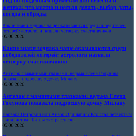
Гид по свадебным приметам для невесты и
жениха: что можно и нельзя делать, выбор даты,
погода и обряды
Какие знаки зодиака чаще оказываются среди победителей
лотерей: астрологи назвали четверку счастливчиков
05.06.2026
Какие знаки зодиака чаще оказываются среди
победителей лотерей: астрологи назвали
четверку счастливчиков
Ангелок с мамиными глазками: ведьма Елена Голунова
показала подросшую дочку Милану
05.06.2026
Ангелок с мамиными глазками: ведьма Елена
Голунова показала подросшую дочку Милану
Варвара Петрович или Анзор Одишария? Кто стал четвертым
финалистом «Битвы экстрасенсов»
05.06.2026