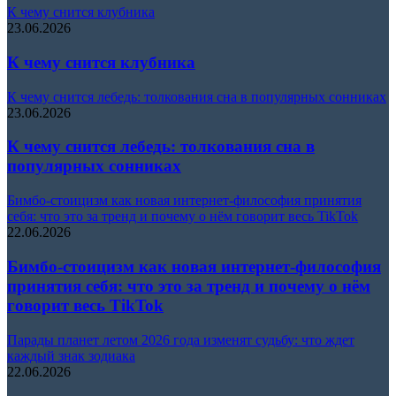
К чему снится клубника
23.06.2026
К чему снится клубника
К чему снится лебедь: толкования сна в популярных сонниках
23.06.2026
К чему снится лебедь: толкования сна в
популярных сонниках
Бимбо-стоицизм как новая интернет-философия принятия
себя: что это за тренд и почему о нём говорит весь TikTok
22.06.2026
Бимбо-стоицизм как новая интернет-философия
принятия себя: что это за тренд и почему о нём
говорит весь TikTok
Парады планет летом 2026 года изменят судьбу: что ждет
каждый знак зодиака
22.06.2026