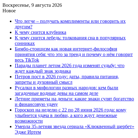
Воскресенье, 9 августа 2026
Новое
Что легче – получать комплименты или говорить их
другим?
К чему снится клубника
К чему снится лебедь: толкования сна в популярных
сонниках
Бимбо-стоицизм как новая интернет-философия
принятия себя: что это за тренд и почему о нём говорит
весь TikTok
Парады планет летом 2026 года изменят судьбу: что
ждет каждый знак зодиака
Петров пост в 2026 году: даты, правила питания,
запреты и духовный смысл
Русалки в мифологии разных народов: кем были
загадочные водные девы на самом деле
Летние приметы на деньги: какие знаки сулят богатство
и финансовую удачу
Гороскоп на неделю с 22 по 28 июня 2026 года: кому
улыбнется удача в любви, а кого ждут денежные
возможности
Умерла 35-летняя звезда сериала «Клюквенный щербет»
Эдже Иртем