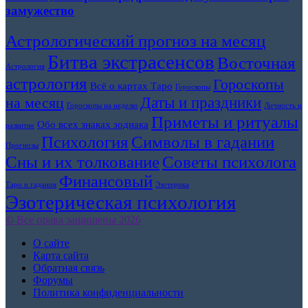
замужество
Астрологический прогноз на месяц
Битва экстрасенсов
Восточная
Астрология
астрология
Гороскопы
Всё о картах Таро
Гороскопы
Даты и праздники
на месяц
Гороскопы на неделю
Личность и
Приметы и ритуалы
Обо всех знаках зодиака
развитие
Символы в гадании
Психология
Прогнозы
Сны и их толкование
Советы психолога
Финансовый
Таро и гадания
Эзотерика
Эзотерическая психология
© Все права защищены 2026
О сайте
Карта сайта
Обратная связь
Форумы
Политика конфиденциальности