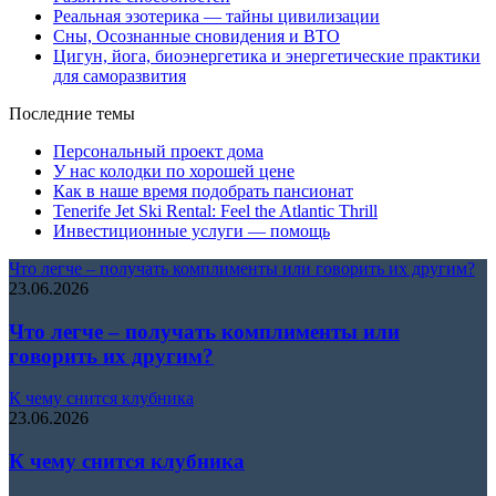
Реальная эзотерика — тайны цивилизации
Сны, Осознанные сновидения и ВТО
Цигун, йога, биоэнергетика и энергетические практики
для саморазвития
Последние темы
Персональный проект дома
У нас колодки по хорошей цене
Как в наше время подобрать пансионат
Tenerife Jet Ski Rental: Feel the Atlantic Thrill
Инвестиционные услуги — помощь
Что легче – получать комплименты или говорить их другим?
23.06.2026
Что легче – получать комплименты или
говорить их другим?
К чему снится клубника
23.06.2026
К чему снится клубника