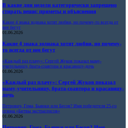
В какие дни недели категорически запрещено
стирать вещи: приметы и объяснения
Какие 4 знака зодиака хотят любви, но почему-то всегда от
нее бегут
01.06.2026
Какие 4 знака зодиака хотят любви, но почему-
то всегда от нее бегут
«Каждый раз плачу»: Сергей Жуков показал маму-
учительницу, брата-соавтора и красавицу-дочь
01.06.2026
«Каждый раз плачу»: Сергей Жуков показал
маму-учительницу, брата-соавтора и красавицу-
дочь
Петрович, Гома, Бьянки или Бесов? Имя победителя 25-го
сезона «Битвы экстрасенсов»
01.06.2026
Петрович, Гома, Бьянки или Бесов? Имя