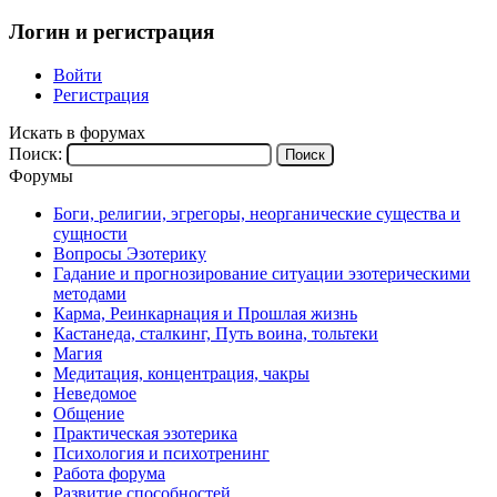
Логин и регистрация
Войти
Регистрация
Искать в форумах
Поиск:
Форумы
Боги, религии, эгрегоры, неорганические существа и
сущности
Вопросы Эзотерику
Гадание и прогнозирование ситуации эзотерическими
методами
Карма, Реинкарнация и Прошлая жизнь
Кастанеда, сталкинг, Путь воина, тольтеки
Магия
Медитация, концентрация, чакры
Неведомое
Общение
Практическая эзотерика
Психология и психотренинг
Работа форума
Развитие способностей