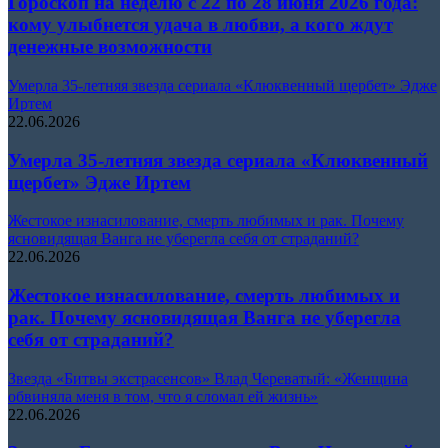
Гороскоп на неделю с 22 по 28 июня 2026 года:
кому улыбнется удача в любви, а кого ждут
денежные возможности
Умерла 35-летняя звезда сериала «Клюквенный щербет» Эдже
Иртем
22.06.2026
Умерла 35-летняя звезда сериала «Клюквенный
щербет» Эдже Иртем
Жестокое изнасилование, смерть любимых и рак. Почему
ясновидящая Ванга не уберегла себя от страданий?
22.06.2026
Жестокое изнасилование, смерть любимых и
рак. Почему ясновидящая Ванга не уберегла
себя от страданий?
Звезда «Битвы экстрасенсов» Влад Череватый: «Женщина
обвиняла меня в том, что я сломал ей жизнь»
22.06.2026