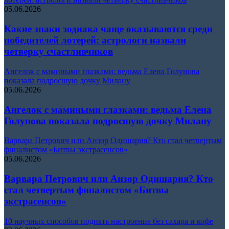
05.06.2026
Какие знаки зодиака чаще оказываются среди
победителей лотерей: астрологи назвали
четверку счастливчиков
Ангелок с мамиными глазками: ведьма Елена Голунова
показала подросшую дочку Милану
05.06.2026
Ангелок с мамиными глазками: ведьма Елена
Голунова показала подросшую дочку Милану
Варвара Петрович или Анзор Одишария? Кто стал четвертым
финалистом «Битвы экстрасенсов»
05.06.2026
Варвара Петрович или Анзор Одишария? Кто
стал четвертым финалистом «Битвы
экстрасенсов»
10 научных способов поднять настроение без сахара и кофе