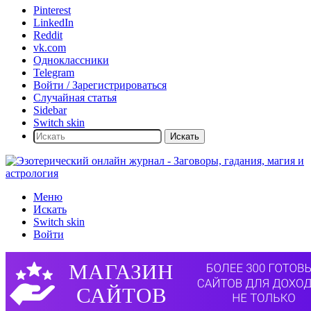
Pinterest
LinkedIn
Reddit
vk.com
Одноклассники
Telegram
Войти / Зарегистрироваться
Случайная статья
Sidebar
Switch skin
Искать
Меню
Искать
Switch skin
Войти