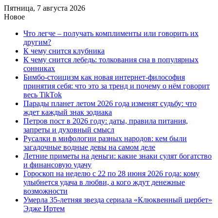
Пятница, 7 августа 2026
Новое
Что легче – получать комплименты или говорить их
другим?
К чему снится клубника
К чему снится лебедь: толкования сна в популярных
сонниках
Бимбо-стоицизм как новая интернет-философия
принятия себя: что это за тренд и почему о нём говорит
весь TikTok
Парады планет летом 2026 года изменят судьбу: что
ждет каждый знак зодиака
Петров пост в 2026 году: даты, правила питания,
запреты и духовный смысл
Русалки в мифологии разных народов: кем были
загадочные водные девы на самом деле
Летние приметы на деньги: какие знаки сулят богатство
и финансовую удачу
Гороскоп на неделю с 22 по 28 июня 2026 года: кому
улыбнется удача в любви, а кого ждут денежные
возможности
Умерла 35-летняя звезда сериала «Клюквенный щербет»
Эдже Иртем