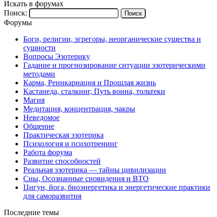
Искать в форумах
Поиск:
Форумы
Боги, религии, эгрегоры, неорганические существа и
сущности
Вопросы Эзотерику
Гадание и прогнозирование ситуации эзотерическими
методами
Карма, Реинкарнация и Прошлая жизнь
Кастанеда, сталкинг, Путь воина, тольтеки
Магия
Медитация, концентрация, чакры
Неведомое
Общение
Практическая эзотерика
Психология и психотренинг
Работа форума
Развитие способностей
Реальная эзотерика — тайны цивилизации
Сны, Осознанные сновидения и ВТО
Цигун, йога, биоэнергетика и энергетические практики
для саморазвития
Последние темы