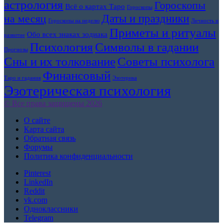
астрология
Гороскопы
Всё о картах Таро
Гороскопы
Даты и праздники
на месяц
Гороскопы на неделю
Личность и
Приметы и ритуалы
Обо всех знаках зодиака
развитие
Символы в гадании
Психология
Прогнозы
Сны и их толкование
Советы психолога
Финансовый
Таро и гадания
Эзотерика
Эзотерическая психология
© Все права защищены 2026
О сайте
Карта сайта
Обратная связь
Форумы
Политика конфиденциальности
Pinterest
LinkedIn
Reddit
vk.com
Одноклассники
Telegram