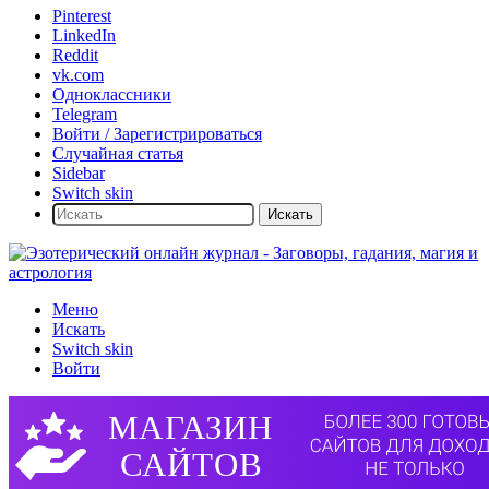
Pinterest
LinkedIn
Reddit
vk.com
Одноклассники
Telegram
Войти / Зарегистрироваться
Случайная статья
Sidebar
Switch skin
Искать
Меню
Искать
Switch skin
Войти