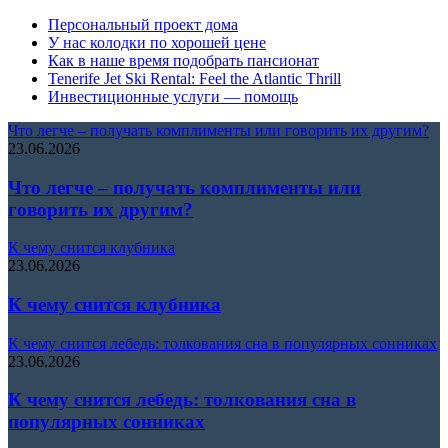
Персональный проект дома
У нас колодки по хорошей цене
Как в наше время подобрать пансионат
Tenerife Jet Ski Rental: Feel the Atlantic Thrill
Инвестиционные услуги — помощь
Что легче – получать комплименты или говорить их другим?
23.06.2026
Что легче – получать комплименты или
говорить их другим?
К чему снится клубника
23.06.2026
К чему снится клубника
К чему снится лебедь: толкования сна в популярных сонниках
23.06.2026
К чему снится лебедь: толкования сна в
популярных сонниках