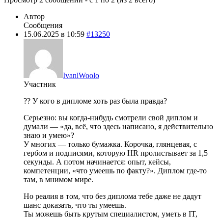
Автор
Сообщения
15.06.2025 в 10:59
#13250
IvanlWoolo
Участник
?? У кого в дипломе хоть раз была правда?
Серьезно: вы когда-нибудь смотрели свой диплом и
думали — «да, всё, что здесь написано, я действительно
знаю и умею»?
У многих — только бумажка. Корочка, глянцевая, с
гербом и подписями, которую HR пролистывает за 1,5
секунды. А потом начинается: опыт, кейсы,
компетенции, «что умеешь по факту?». Диплом где-то
там, в мнимом мире.
Но реалия в том, что без диплома тебе даже не дадут
шанс доказать, что ты умеешь.
Ты можешь быть крутым специалистом, уметь в IT,