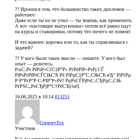
?? Ирония в том, что большинство таких дипломов —
работают.
Даже если ты их не учил — ты знаешь, как применить.
А вот «настоящие выпускники» потом всё равно идут
на курсы и стажировки, потому что ничего не помнят.
И что важнее: корочка или то, как ты справляешься с
задачей?
?? У кого были такие мысли — пишите. У кого был
опыт — делитесь.
РљС‚Рѕ РїРѕР»СѓС‡Р°Р» РґРёРїР»РѕРј СЃ
РїРѕРґРїРёСЃСЊСЋ Рё РїРµС‡Р°С‚СЊСЋ вЂ” РіРґРµ
Р·Р°РєР°Р·С‹РІР°Р»Рё?
РџРѕСЃРјРѕС‚СЂРµС‚СЊ
РёРЅС„РѕСЂРјР°С†РёСЋ[/url]
16.06.2025 в 10:14
#13253
GregoryTox
Участник
Как вы считаете, какие изменения в образовательном