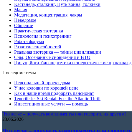
Кастанеда, сталкинг, Путь воина, тольтеки
Магия
Медитация, концентрация, чакры
Неведомое
Общение
Практическая эзотерика
Психология и психотренинг
Работа форума
Развитие способностей
Реальная эзотерика — тайны цивилизации
Сны, Осознанные сновидения и ВТО
Цигун, йога, биоэнергетика и энергетические практики д
Последние темы
Персональный проект дома
У нас колодки по хорошей цене
Как в наше время подобрать пансионат
Tenerife Jet Ski Rental: Feel the Atlantic Thrill
Инвестиционные услуги — помощь
Что легче – получать комплименты или говорить их другим?
23.06.2026
Что легче – получать комплименты или говорить