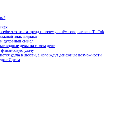
им?
иках
ебя: что это за тренд и почему о нём говорит весь TikTok
 каждый знак зодиака
ы и духовный смысл
ые водные девы на самом деле
и финансовую удачу
бнется удача в любви, а кого ждут денежные возможности
 Эдже Иртем