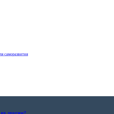
ля саморазвития
 их другим?