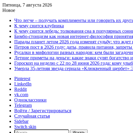
Пятница, 7 августа 2026
Новое
Что легче – получать комплименты или говорить их друг
К чему снится клубника
К чему снится лебедь: толкования сна в популярных сонн
Бимбо-стоицизм как новая интернет-философия принятия с
Парады планет летом 2026 года изменят судьбу: что ждет
Петров пост в 2026 году: даты, правила питания, запрет
Русалки в мифологии разных народов: кем были загадочн
Летние приметы на деньги: какие знаки сулят богатство 
Гороскоп на неделю с 22 по 28 июня 2026 года: кому улы
Умерла 35-летняя звезда сериала «Клюквенный щербет»
Pinterest
LinkedIn
Reddit
vk.com
Одноклассники
Telegram
Войти / Зарегистрироваться
Случайная статья
Sidebar
Switch skin
Искать