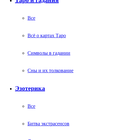
Таро и гадания
Все
Всё о картах Таро
Символы в гадании
Сны и их толкование
Эзотерика
Все
Битва экстрасенсов