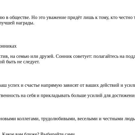
ю в обществе. Но это уважение придёт лишь к тому, кто честно т
 лучшей награды.
тив, на семью или друзей. Сонник советует: полагайтесь на под
й быть не следует.
аш успех и счастье напрямую зависят от ваших действий и усил
твенность на себя и прикладывать больше усилий для достижени
 новыми коллегами, трудолюбивыми, веселыми и честными людьм
. Какое вам ближе? Выбирайте сами.