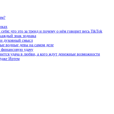
им?
иках
ебя: что это за тренд и почему о нём говорит весь TikTok
 каждый знак зодиака
ы и духовный смысл
ые водные девы на самом деле
и финансовую удачу
бнется удача в любви, а кого ждут денежные возможности
 Эдже Иртем