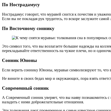
По Нострадамусу
Нострадамус говорит, что муравей снится к почестям и уважени
Если вы не покладая рук трудитесь, то вскоре заслужите самой
По Восточному соннику
Это символ того, что вы возлагаете большие надежды на коллек
перекладывайте ответственность на чужие плечи, но и одиночко
Сонник Юноны
Если верить соннику Юноны, муравьи символизируют то, что в
Не вините в своих бедах мир и окружающих, пора взять ответс
Современный сонник
А Современный сонник уверяет, что вы наяву познакомитесь с
наладить с ними доброжелательные отношения.
Эти толкования дают проверенные и самые известные сонники