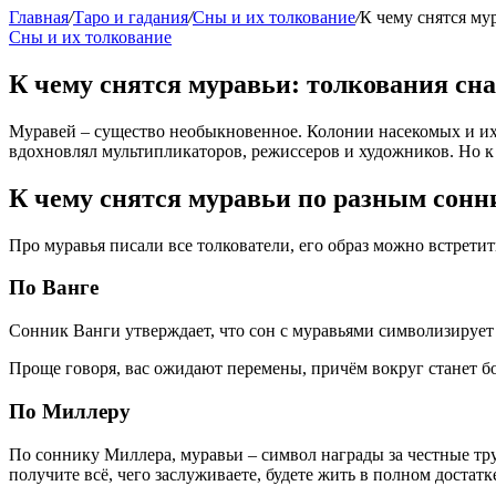
Главная
/
Таро и гадания
/
Сны и их толкование
/
К чему снятся му
Сны и их толкование
К чему снятся муравьи: толкования сн
Муравей – существо необыкновенное. Колонии насекомых и их
вдохновлял мультипликаторов, режиссеров и художников. Но к 
К чему снятся муравьи по разным сон
Про муравья писали все толкователи, его образ можно встрети
По Ванге
Сонник Ванги утверждает, что сон с муравьями символизирует
Проще говоря, вас ожидают перемены, причём вокруг станет б
По Миллеру
По соннику Миллера, муравьи – символ награды за честные труд
получите всё, чего заслуживаете, будете жить в полном достатк