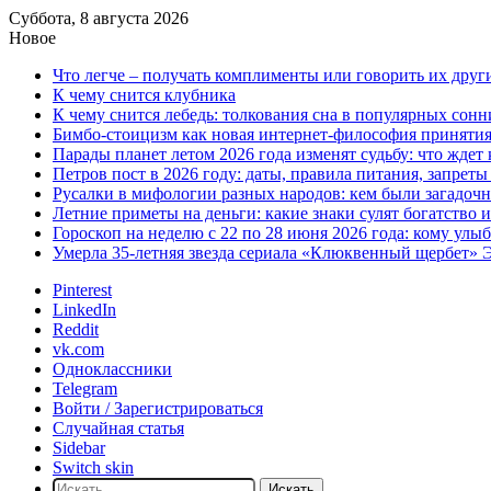
Суббота, 8 августа 2026
Новое
Что легче – получать комплименты или говорить их друг
К чему снится клубника
К чему снится лебедь: толкования сна в популярных сонн
Бимбо-стоицизм как новая интернет-философия принятия с
Парады планет летом 2026 года изменят судьбу: что ждет
Петров пост в 2026 году: даты, правила питания, запрет
Русалки в мифологии разных народов: кем были загадочн
Летние приметы на деньги: какие знаки сулят богатство 
Гороскоп на неделю с 22 по 28 июня 2026 года: кому улы
Умерла 35-летняя звезда сериала «Клюквенный щербет»
Pinterest
LinkedIn
Reddit
vk.com
Одноклассники
Telegram
Войти / Зарегистрироваться
Случайная статья
Sidebar
Switch skin
Искать