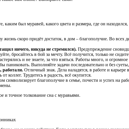
, каким был муравей, какого цвета и размера, где он находилс
жизнь скоро придёт достаток, в дом – благополучие. Во всех дела
 тащил ничего, никуда не стремился).
Предупреждение сновидцу.
уйте, бросайтесь в бой за мечту. Всё получится, только не сидит
стерялись и не знаете, за что взяться. Работы много, и огромно
бы паниковать. Выполняйте задачи последовательно и без суеты,
 работали.
Отличный знак. Дела наладятся, в работе и карьере
от коллег. Трудитесь в радость, всё окупится.
 символизирует благополучие в семье, почести и успех на работ
емены.
ое и точное толкование сна с муравьями.