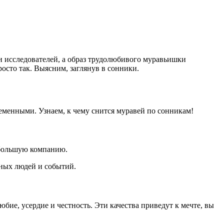
и исследователей, а образ трудолюбивого муравьишки
осто так. Выясним, заглянув в сонники.
ременными. Узнаем, к чему снится муравей по сонникам!
в большую компанию.
сных людей и событий.
бие, усердие и честность. Эти качества приведут к мечте, вы